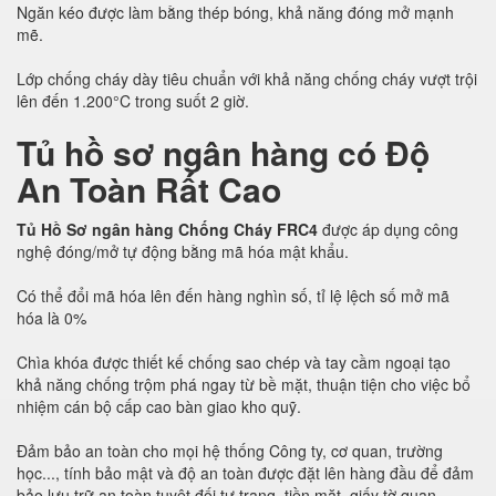
Ngăn kéo được làm bằng thép bóng, khả năng đóng mở mạnh
mẽ.
Lớp chống cháy dày tiêu chuẩn với khả năng chống cháy vượt trội
lên đến 1.200°C trong suốt 2 giờ.
Tủ hồ sơ ngân hàng có Độ
An Toàn Rất Cao
Tủ Hồ Sơ ngân hàng Chống Cháy FRC4
được áp dụng công
nghệ đóng/mở tự động bằng mã hóa mật khẩu.
Có thể đổi mã hóa lên đến hàng nghìn số, tỉ lệ lệch số mở mã
hóa là 0%
Chìa khóa được thiết kế chống sao chép và tay cầm ngoại tạo
khả năng chống trộm phá ngay từ bề mặt, thuận tiện cho việc bổ
nhiệm cán bộ cấp cao bàn giao kho quỹ.
Đảm bảo an toàn cho mọi hệ thống Công ty, cơ quan, trường
học..., tính bảo mật và độ an toàn được đặt lên hàng đầu để đảm
bảo lưu trữ an toàn tuyệt đối tư trang, tiền mặt, giấy tờ quan