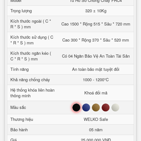
Model
Tủ Hồ Sơ Chống Cháy FRC4
Trọng lượng
320 ± 10Kg
Kích thước ngoài ( C *
Cao 1500 * Rộng 515 * Sâu * 720 mm
R * S ) mm
Kích thước sử dụng ( C
Cao 300 * Rộng 370 * Sâu * 520 mm
* R * S ) mm
Kích thước ngăn kéo (
Có 04 Ngăn Bảo Vệ An Toàn Tài Sản
C * R * S ) mm
Tính năng
An toàn bảo mật tuyệt đối
Khả năng chống cháy
1000 - 1200°C
Hệ thống khóa liên hoàn
Khoá đổi mã
thông minh
Đen
Xanh
Nâu
Đỏ
Trắng
Mầu sắc
Thương hiệu
WELKO Safe
Bảo hành
05 năm
Giá
25,000,000 VNĐ