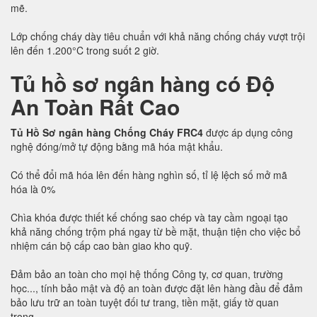
mẽ.
Lớp chống cháy dày tiêu chuẩn với khả năng chống cháy vượt trội
lên đến 1.200°C trong suốt 2 giờ.
Tủ hồ sơ ngân hàng có Độ
An Toàn Rất Cao
Tủ Hồ Sơ ngân hàng Chống Cháy FRC4
được áp dụng công
nghệ đóng/mở tự động bằng mã hóa mật khẩu.
Có thể đổi mã hóa lên đến hàng nghìn số, tỉ lệ lệch số mở mã
hóa là 0%
Chìa khóa được thiết kế chống sao chép và tay cầm ngoại tạo
khả năng chống trộm phá ngay từ bề mặt, thuận tiện cho việc bổ
nhiệm cán bộ cấp cao bàn giao kho quỹ.
Đảm bảo an toàn cho mọi hệ thống Công ty, cơ quan, trường
học..., tính bảo mật và độ an toàn được đặt lên hàng đầu để đảm
bảo lưu trữ an toàn tuyệt đối tư trang, tiền mặt, giấy tờ quan
trọng.