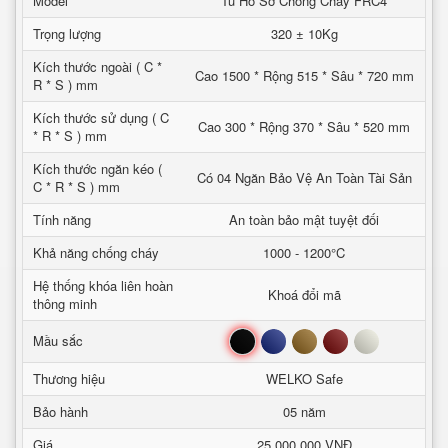
Model
Tủ Hồ Sơ Chống Cháy FRC4
Trọng lượng
320 ± 10Kg
Kích thước ngoài ( C *
Cao 1500 * Rộng 515 * Sâu * 720 mm
R * S ) mm
Kích thước sử dụng ( C
Cao 300 * Rộng 370 * Sâu * 520 mm
* R * S ) mm
Kích thước ngăn kéo (
Có 04 Ngăn Bảo Vệ An Toàn Tài Sản
C * R * S ) mm
Tính năng
An toàn bảo mật tuyệt đối
Khả năng chống cháy
1000 - 1200°C
Hệ thống khóa liên hoàn
Khoá đổi mã
thông minh
Đen
Xanh
Nâu
Đỏ
Trắng
Mầu sắc
Thương hiệu
WELKO Safe
Bảo hành
05 năm
Giá
25,000,000 VNĐ