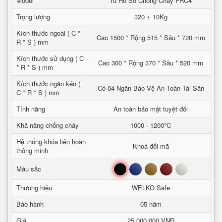
Model
Tủ Hồ Sơ Chống Cháy FRC4
Trọng lượng
320 ± 10Kg
Kích thước ngoài ( C *
Cao 1500 * Rộng 515 * Sâu * 720 mm
R * S ) mm
Kích thước sử dụng ( C
Cao 300 * Rộng 370 * Sâu * 520 mm
* R * S ) mm
Kích thước ngăn kéo (
Có 04 Ngăn Bảo Vệ An Toàn Tài Sản
C * R * S ) mm
Tính năng
An toàn bảo mật tuyệt đối
Khả năng chống cháy
1000 - 1200°C
Hệ thống khóa liên hoàn
Khoá đổi mã
thông minh
Đen
Xanh
Nâu
Đỏ
Trắng
Mầu sắc
Thương hiệu
WELKO Safe
Bảo hành
05 năm
Giá
25,000,000 VNĐ