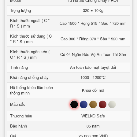
Model
Tủ Hồ Sơ Chống Cháy FRC4
Trọng lượng
320 ± 10Kg
Kích thước ngoài ( C *
Cao 1500 * Rộng 515 * Sâu * 720 mm
R * S ) mm
Kích thước sử dụng ( C
Cao 300 * Rộng 370 * Sâu * 520 mm
* R * S ) mm
Kích thước ngăn kéo (
Có 04 Ngăn Bảo Vệ An Toàn Tài Sản
C * R * S ) mm
Tính năng
An toàn bảo mật tuyệt đối
Khả năng chống cháy
1000 - 1200°C
Hệ thống khóa liên hoàn
Khoá đổi mã
thông minh
Đen
Xanh
Nâu
Đỏ
Trắng
Mầu sắc
Thương hiệu
WELKO Safe
Bảo hành
05 năm
Giá
25,000,000 VNĐ