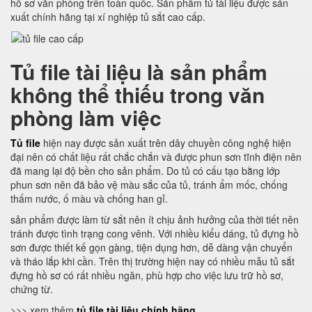
hồ sơ văn phòng trên toàn quốc. Sản phẩm tủ tài liệu được sản
xuất chính hãng tại xí nghiệp tủ sắt cao cấp.
Tủ file tài liệu là sản phẩm
không thể thiếu trong văn
phòng làm việc
Tủ file
hiện nay được sản xuất trên dây chuyền công nghệ hiện
đại nên có chất liệu rất chắc chắn và được phun sơn tĩnh điện nên
đã mang lại độ bền cho sản phẩm. Do tủ có cấu tạo bằng lớp
phun sơn nên đã bảo vệ màu sắc của tủ, tránh ẩm mốc, chống
thấm nước, ố màu và chống han gỉ.
sản phẩm được làm từ sắt nên ít chịu ảnh hưởng của thời tiết nên
tránh được tình trạng cong vênh. Với nhiều kiểu dáng, tủ đựng hồ
sơn được thiết kế gọn gàng, tiện dụng hơn, dễ dàng vận chuyển
và tháo lắp khi cần. Trên thị trường hiện nay có nhiều mẫu tủ sắt
đựng hồ sơ có rất nhiều ngăn, phù hợp cho việc lưu trữ hồ sơ,
chứng từ.
>>> xem thêm
tủ file tài liệu chính hãng