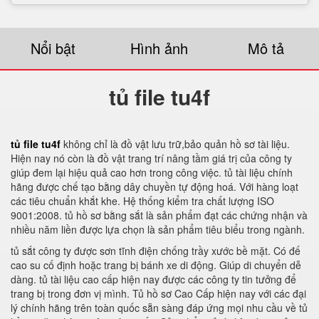
Nổi bật
Hình ảnh
Mô tả
tủ file tu4f
tủ file tu4f
không chỉ là đồ vật lưu trữ,bảo quản hồ sơ tài liệu.
Hiện nay nó còn là đồ vật trang trí nâng tầm giá trị của công ty
giúp đem lại hiệu quả cao hơn trong công việc. tủ tài liệu chính
hãng được chế tạo bằng dây chuyền tự động hoá. Với hàng loạt
các tiêu chuẩn khắt khe. Hệ thống kiểm tra chất lượng ISO
9001:2008. tủ hồ sơ bằng sắt là sản phẩm đạt các chứng nhận và
nhiều năm liền được lựa chọn là sản phẩm tiêu biểu trong ngành.
tủ sắt công ty được sơn tĩnh điện chống trầy xước bề mặt. Có đế
cao su cố định hoặc trang bị bánh xe di động. Giúp di chuyển dễ
dàng. tủ tài liệu cao cấp hiện nay được các công ty tin tưởng để
trang bị trong đơn vị mình. Tủ hồ sơ Cao Cấp hiện nay với các đại
lý chính hãng trên toàn quốc sẵn sàng đáp ứng mọi nhu cầu về tủ