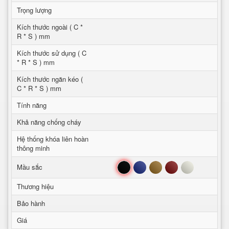
Trọng lượng
Kích thước ngoài ( C *
R * S ) mm
Kích thước sử dụng ( C
* R * S ) mm
Kích thước ngăn kéo (
C * R * S ) mm
Tính năng
Khả năng chống cháy
Hệ thống khóa liên hoàn
thông minh
Đen
Xanh
Nâu
Đỏ
Trắng
Mầu sắc
Thương hiệu
Bảo hành
Giá