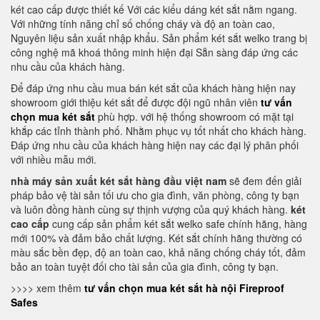
két cao cấp được thiết kế Với các kiểu dáng két sắt nằm ngang.
Với những tính năng chỉ số chống cháy và độ an toàn cao,
Nguyên liệu sản xuất nhập khẩu. Sản phẩm két sắt welko trang bị
công nghệ mã khoá thông minh hiện đại Sẵn sàng đáp ứng các
nhu cầu của khách hàng.
Để đáp ứng nhu cầu mua bán két sắt của khách hàng hiện nay
showroom giới thiệu két sắt để được đội ngũ nhân viên
tư vấn
chọn mua két sắt
phù hợp. với hệ thống showroom có mặt tại
khắp các tỉnh thành phố. Nhằm phục vụ tốt nhất cho khách hàng.
Đáp ứng nhu cầu của khách hàng hiện nay các đại lý phân phối
với nhiều mẫu mới.
nhà máy sản xuất két sắt hàng đầu việt nam
sẽ đem đến giải
pháp bảo vệ tài sản tối ưu cho gia đình, văn phòng, công ty bạn
và luôn đồng hành cùng sự thịnh vượng của quý khách hàng.
két
cao cấp
cung cấp sản phẩm két sắt welko safe chính hãng, hàng
mới 100% và đảm bảo chất lượng. Két sắt chính hãng thường có
màu sắc bền đẹp, độ an toàn cao, khả năng chống cháy tốt, đảm
bảo an toàn tuyệt đối cho tài sản của gia đình, công ty bạn.
>>>> xem thêm
tư vấn chọn mua két sắt hà nội Fireproof
Safes