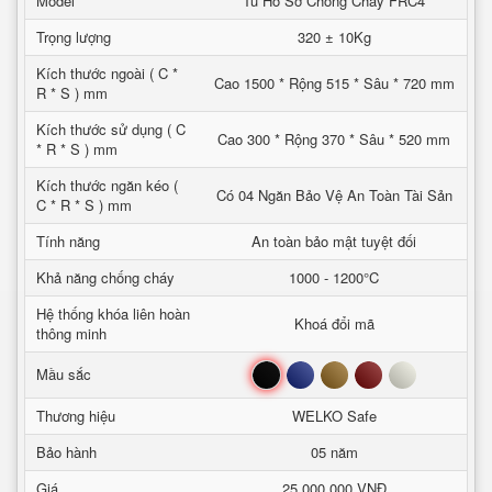
Model
Tủ Hồ Sơ Chống Cháy FRC4
Trọng lượng
320 ± 10Kg
Kích thước ngoài ( C *
Cao 1500 * Rộng 515 * Sâu * 720 mm
R * S ) mm
Kích thước sử dụng ( C
Cao 300 * Rộng 370 * Sâu * 520 mm
* R * S ) mm
Kích thước ngăn kéo (
Có 04 Ngăn Bảo Vệ An Toàn Tài Sản
C * R * S ) mm
Tính năng
An toàn bảo mật tuyệt đối
Khả năng chống cháy
1000 - 1200°C
Hệ thống khóa liên hoàn
Khoá đổi mã
thông minh
Đen
Xanh
Nâu
Đỏ
Trắng
Mầu sắc
Thương hiệu
WELKO Safe
Bảo hành
05 năm
Giá
25,000,000 VNĐ