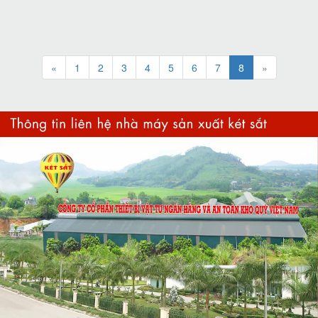
«
1
2
3
4
5
6
7
8
»