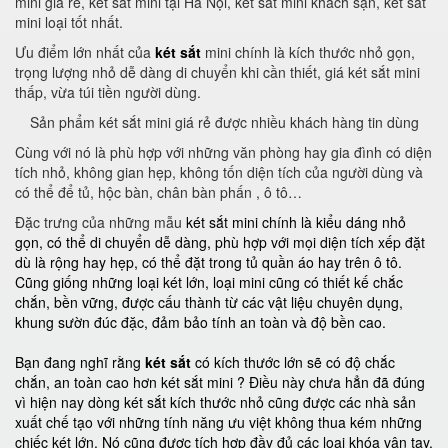
mini giá rẻ, két sắt mini tại Hà Nội, két sắt mini khách sạn, két sắt
mini loại tốt nhất.
Ưu điểm lớn nhất của
két sắt
mini chính là kích thước nhỏ gọn,
trọng lượng nhỏ dễ dàng di chuyển khi cần thiết, giá két sắt mini
thấp, vừa túi tiền người dùng.
Sản phẩm két sắt mini giá rẻ được nhiều khách hàng tin dùng
Cùng với nó là phù hợp với những văn phòng hay gia đình có diện
tích nhỏ, không gian hẹp, không tốn diện tích của người dùng và
có thể để tủ, hộc bàn, chân bàn phấn , ô tô…
Đặc trưng của những mẫu
két sắt mini chính là kiểu dáng nhỏ
gọn, có thể di chuyển dễ dàng, phù hợp với mọi diện tích xếp đặt
dù là rộng hay hẹp, có thể đặt trong tủ quần áo hay trên ô tô.
Cũng giống những loại két lớn, loại mini cũng có thiết kế chắc
chắn, bền vững, được cấu thành từ các vật liệu chuyên dụng,
khung sườn đúc đặc, đảm bảo tính an toàn và độ bền cao.
Bạn đang nghĩ rằng
két sắt
có kích thước lớn sẽ có độ chắc
chắn, an toàn cao hơn két sắt mini ? Điều này chưa hẳn đã đúng
vì hiện nay dòng két sắt kích thước nhỏ cũng được các nhà sản
xuất chế tạo với những tính năng ưu việt không thua kém những
chiếc két lớn. Nó cũng được tích hợp đầy đủ các loại khóa vân tay,