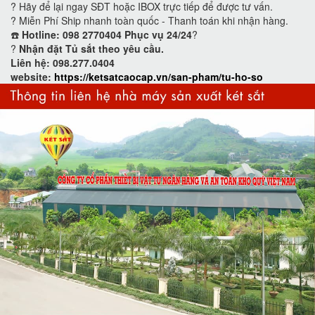
? Hãy để lại ngay SĐT hoặc IBOX trực tiếp để được tư vấn.
? Miễn Phí Ship nhanh toàn quốc - Thanh toán khi nhận hàng.
☎️
Hotline: 098 2770404 Phục vụ 24/24
?
?
Nhận đặt Tủ sắt theo yêu cầu.
Liên hệ: 098.277.0404
website:
https://ketsatcaocap.vn/san-pham/tu-ho-so