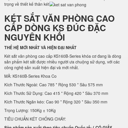
trọng về thiết kế thân két
KÉT SẮT VĂN PHÒNG CAO
CẤP DÒNG KS ĐÚC ĐẶC
NGUYÊN KHỐI
THẾ HỆ MỚI NHẤT VÀ HIỆN ĐẠI NHẤT
Két sắt văn phòng cao cấp KS160B-Series khóa cơ đang là dòng
sản phẩm két sắt được nhiều người ưa chuộng sử dụng, với các
công nghệ sản xuất hiện đại và mới nhất.
MÃ: KS160B-Series Khoa Co
Kích Thước Ngoài: Cao 785 * Rộng 530 * Sâu 575 mm
Kích Thước Sử Dụng: Cao 415 * Rộng 420 * Sâu 370 mm
Kích Thước Ngăn kéo: Cao 90 * Rộng 320 * Sâu 350 mm
Trọng Lượng: 150Kg ± 10Kg
TIÊU CHUẨN KÉT CHỐNG CHÁY:
Sản phẩm sản xuất theo tiêu chuẩn Quốc tế: ( CÓ GIẤY