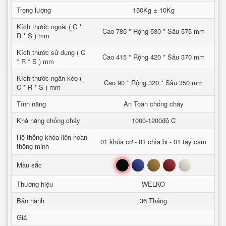
Trọng lượng
150Kg ± 10Kg
Kích thước ngoài ( C *
Cao 785 * Rộng 530 * Sâu 575 mm
R * S ) mm
Kích thước sử dụng ( C
Cao 415 * Rộng 420 * Sâu 370 mm
* R * S ) mm
Kích thước ngăn kéo (
Cao 90 * Rộng 320 * Sâu 350 mm
C * R * S ) mm
Tính năng
An Toàn chống cháy
Khả năng chống cháy
1000-1200độ C
Hệ thống khóa liên hoàn
01 khóa cơ - 01 chìa bi - 01 tay cầm
thông minh
Đen
Xanh
Nâu
Đỏ
Trắng
Mầu sắc
Thương hiệu
WELKO
Bảo hành
36 Tháng
Giá