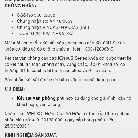
CHỨNG NHẬN)
SGS Iso 9001:2008
Chứng nhận số: VN 16/0059
Chứng nhận VINCAS 049-QMS (IAF)
TCCS 01:2010/VTNH&ATKQ
Mỗi một sản phẩm Két sắt văn phòng cao cấp KS160B-Series
khóa cơ đều có độ chống cháy an toàn 1000-1200độ C
Két sắt văn phòng cao cấp KS160B-Series khóa cơ được thiết kế
có kết cấu an toàn chống cháy, vững chắc, lắp 01 khóa số cơ
thường, 01 khóa chìa bi tránh sao chép và 01 tay cầm.
Sản phẩm két sắt được sơn bằng vân búa chất lượng cao
ƯU ĐIỂM:
Két sắt văn phòng
phù hợp sử dụng cho gia đình, căn hộ,
khách sạn, văn phòng
Nhãn hiệu: WELKO (Được Cục Sở Hữu Trí Tuệ cấp Chứng nhận
nhãn hiệu số: 4-0120132-000, ngày cấp bằng nhãn hiệu
25/03/2009 )
KINH NGHIỆM SẢN XUẤT: