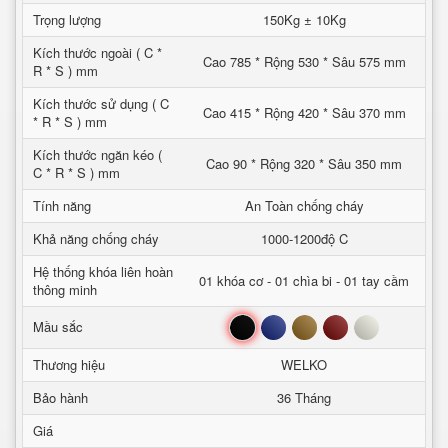
Trọng lượng
150Kg ± 10Kg
Kích thước ngoài ( C *
Cao 785 * Rộng 530 * Sâu 575 mm
R * S ) mm
Kích thước sử dụng ( C
Cao 415 * Rộng 420 * Sâu 370 mm
* R * S ) mm
Kích thước ngăn kéo (
Cao 90 * Rộng 320 * Sâu 350 mm
C * R * S ) mm
Tính năng
An Toàn chống cháy
Khả năng chống cháy
1000-1200độ C
Hệ thống khóa liên hoàn
01 khóa cơ - 01 chìa bi - 01 tay cầm
thông minh
Đen
Xanh
Nâu
Đỏ
Trắng
Mầu sắc
Thương hiệu
WELKO
Bảo hành
36 Tháng
Giá