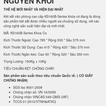
NGUYÊN KHỐI
THẾ HỆ MỚI NHẤT VÀ HIỆN ĐẠI NHẤT
Két sắt văn phòng cao cấp KS160B-Series khóa cơ đang là dòng
sản phẩm két sắt được nhiều người ưa chuộng sử dụng, với các
công nghệ sản xuất hiện đại và mới nhất.
MÃ: KS160B-Series Khoa Co
Kích Thước Ngoài: Cao 785 * Rộng 530 * Sâu 575 mm
Kích Thước Sử Dụng: Cao 415 * Rộng 420 * Sâu 370 mm
Kích Thước Ngăn kéo: Cao 90 * Rộng 320 * Sâu 350 mm
Trọng Lượng: 150Kg ± 10Kg
TIÊU CHUẨN KÉT CHỐNG CHÁY:
Sản phẩm sản xuất theo tiêu chuẩn Quốc tế: ( CÓ GIẤY
CHỨNG NHẬN)
SGS Iso 9001:2008
Chứng nhận số: VN 16/0059
Chứng nhận VINCAS 049-QMS (IAF)
TCCS 01:2010/VTNH&ATKQ