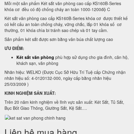
Mỗi một sản phẩm Két sắt văn phòng cao cấp KS160B-Series
khóa cơ đều có độ chống cháy an toàn 1000-1200độ C
Két sắt văn phòng cao cấp KS160B-Series khóa cơ được thiết kế
có kết cấu an toàn chống cháy, vững chắc, lắp 01 khóa số cơ
thường, 01 khóa chìa bi tránh sao chép và 01 tay cầm.
Sản phẩm két sắt được sơn bằng vân búa chất lượng cao
ƯU ĐIỂM:
Két sắt văn phòng
phù hợp sử dụng cho gia đình, căn hộ,
khách sạn, văn phòng
Nhãn hiệu: WELKO (Được Cục Sở Hữu Trí Tuệ cấp Chứng nhận
nhãn hiệu số: 4-0120132-000, ngày cấp bằng nhãn hiệu
25/03/2009 )
KINH NGHIỆM SẢN XUẤT:
Trên 20 năm kinh nghiệm về lĩnh vực sản xuất: Két Sắt, Tủ Sắt,
Bục Bốt Giao Thông, Giường Sắt, Kệ Sắt….
Liên hệ mua hàng