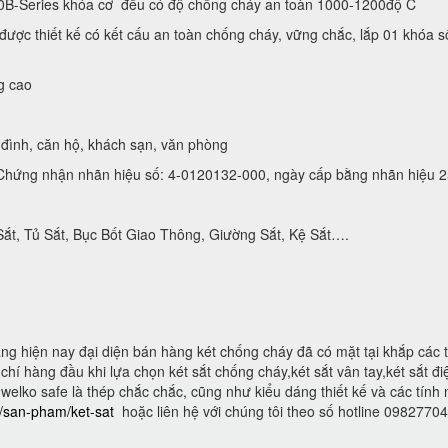
0B-Series khóa cơ đều có độ chống cháy an toàn 1000-1200độ C
ược thiết kế có kết cấu an toàn chống cháy, vững chắc, lắp 01 khóa s
g cao
đình, căn hộ, khách sạn, văn phòng
hứng nhận nhãn hiệu số: 4-0120132-000, ngày cấp bằng nhãn hiệu 2
Sắt, Tủ Sắt, Bục Bốt Giao Thông, Giường Sắt, Kệ Sắt….
g hiện nay đại diện bán hàng két chống cháy đã có mặt tại khắp các 
hí hàng đầu khi lựa chọn két sắt chống cháy,két sắt vân tay,két sắt điện
 welko safe là thép chắc chắc, cũng như kiểu dáng thiết kế và các tính
n/san-pham/ket-sat
hoặc liên hệ với chúng tôi theo số hotline 0982770