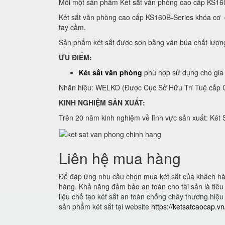
Mỗi một sản phẩm Két sắt văn phòng cao cấp KS16
Két sắt văn phòng cao cấp KS160B-Series khóa cơ đ
tay cầm.
Sản phẩm két sắt được sơn bằng vân búa chất lượn
ƯU ĐIỂM:
Két sắt văn phòng
phù hợp sử dụng cho gia 
Nhãn hiệu: WELKO (Được Cục Sở Hữu Trí Tuệ cấp C
KINH NGHIỆM SẢN XUẤT:
Trên 20 năm kinh nghiệm về lĩnh vực sản xuất: Két 
Liên hệ mua hàng
Để đáp ứng nhu cầu chọn mua két sắt của khách hàn
hàng. Khả năng đảm bảo an toàn cho tài sản là tiêu c
liệu chế tạo két sắt an toàn chống cháy thương hiệu
sản phẩm két sắt tại website
https://ketsatcaocap.v