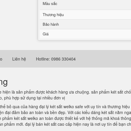
Mầu sắc
Thương hiệu
Bảo hành
Giá
eo
Liên hệ
Hotline: 0986 330404
ng
e hiện là sản phẩm được khách hàng ưa chuộng. sản phẩm két sắt chốn
, phù hợp sử dụng tại nhiều đơn vị
hể bỏ qua của hàng đại lý két sắt welko safe với uy tín và thương hiệ
ện đại đảm bảo an toàn và bền đẹp. Với các kiểu dáng két sắt nằm nga
ản phẩm két sắt welko an toàn được thiết kế với hệ thống mã khoá th
n phẩm mới. đại lý bán két sắt cao cấp hiện nay là nơi uy tín để bạn c