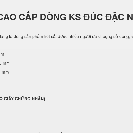
CAO CẤP DÒNG KS ĐÚC ĐẶC 
ang là dòng sản phẩm két sắt được nhiều người ưa chuộng sử dụng, vớ
mm
70 mm
50 mm
( CÓ GIẤY CHỨNG NHẬN)