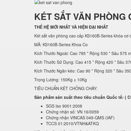
KÉT SẮT VĂN PHÒNG 
THẾ HỆ MỚI NHẤT VÀ HIỆN ĐẠI NHẤT
Két sắt văn phòng cao cấp KS160B-Series khóa cơ đ
MÃ: KS160B-Series Khoa Co
Kích Thước Ngoài: Cao 785 * Rộng 530 * Sâu 575 
Kích Thước Sử Dụng: Cao 415 * Rộng 420 * Sâu 3
Kích Thước Ngăn kéo: Cao 90 * Rộng 320 * Sâu 3
Trọng Lượng: 150Kg ± 10Kg
TIÊU CHUẨN KÉT CHỐNG CHÁY:
Sản phẩm sản xuất theo tiêu chuẩn Quốc tế: 
SGS Iso 9001:2008
Chứng nhận số: VN 16/0059
Chứng nhận VINCAS 049-QMS (IAF)
TCCS 01:2010/VTNH&ATKQ