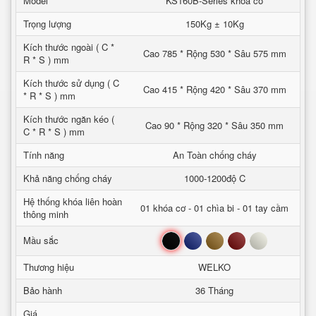
Model
KS160B-Series khoa co
Trọng lượng
150Kg ± 10Kg
Kích thước ngoài ( C *
Cao 785 * Rộng 530 * Sâu 575 mm
R * S ) mm
Kích thước sử dụng ( C
Cao 415 * Rộng 420 * Sâu 370 mm
* R * S ) mm
Kích thước ngăn kéo (
Cao 90 * Rộng 320 * Sâu 350 mm
C * R * S ) mm
Tính năng
An Toàn chống cháy
Khả năng chống cháy
1000-1200độ C
Hệ thống khóa liên hoàn
01 khóa cơ - 01 chìa bi - 01 tay cầm
thông minh
Đen
Xanh
Nâu
Đỏ
Trắng
Mầu sắc
Thương hiệu
WELKO
Bảo hành
36 Tháng
Giá