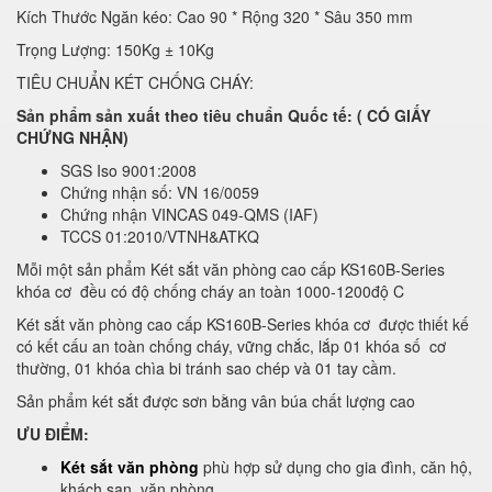
Kích Thước Ngăn kéo: Cao 90 * Rộng 320 * Sâu 350 mm
Trọng Lượng: 150Kg ± 10Kg
TIÊU CHUẨN KÉT CHỐNG CHÁY:
Sản phẩm sản xuất theo tiêu chuẩn Quốc tế: ( CÓ GIẤY
CHỨNG NHẬN)
SGS Iso 9001:2008
Chứng nhận số: VN 16/0059
Chứng nhận VINCAS 049-QMS (IAF)
TCCS 01:2010/VTNH&ATKQ
Mỗi một sản phẩm Két sắt văn phòng cao cấp KS160B-Series
khóa cơ đều có độ chống cháy an toàn 1000-1200độ C
Két sắt văn phòng cao cấp KS160B-Series khóa cơ được thiết kế
có kết cấu an toàn chống cháy, vững chắc, lắp 01 khóa số cơ
thường, 01 khóa chìa bi tránh sao chép và 01 tay cầm.
Sản phẩm két sắt được sơn bằng vân búa chất lượng cao
ƯU ĐIỂM:
Két sắt văn phòng
phù hợp sử dụng cho gia đình, căn hộ,
khách sạn, văn phòng