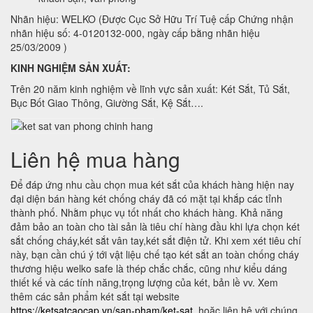
Nhãn hiệu: WELKO (Được Cục Sở Hữu Trí Tuệ cấp Chứng nhận
nhãn hiệu số: 4-0120132-000, ngày cấp bằng nhãn hiệu
25/03/2009 )
KINH NGHIỆM SẢN XUẤT:
Trên 20 năm kinh nghiệm về lĩnh vực sản xuất: Két Sắt, Tủ Sắt,
Bục Bốt Giao Thông, Giường Sắt, Kệ Sắt….
Liên hệ mua hàng
Để đáp ứng nhu cầu chọn mua két sắt của khách hàng hiện nay
đại diện bán hàng két chống cháy đã có mặt tại khắp các tỉnh
thành phố. Nhằm phục vụ tốt nhất cho khách hàng. Khả năng
đảm bảo an toàn cho tài sản là tiêu chí hàng đầu khi lựa chọn két
sắt chống cháy,két sắt vân tay,két sắt điện tử. Khi xem xét tiêu chí
này, bạn cần chú ý tới vật liệu chế tạo két sắt an toàn chống cháy
thương hiệu welko safe là thép chắc chắc, cũng như kiểu dáng
thiết kế và các tính năng,trọng lượng của két, bản lề vv. Xem
thêm các sản phẩm két sắt tại website
https://ketsatcaocap.vn/san-pham/ket-sat
hoặc liên hệ với chúng