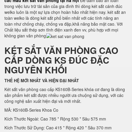
các mẫu két sắt văn phòng tại hà nội
Để đảm bảo an toàn
trong việc lưu trữ tài sản của gia đình thì dòng két sắt cánh đúc
welko luôn là một sự lựa chọn hoàn hảo nhất hiện nay. két sắt an
toàn welko là dòng két sắt phổ biến nhất với các tính năng an
toàn như chống cháy, chống va đập,khả năng bảo mật cao. Với
Chất liệu sắt thép sơn tĩnh điện xanh đen vv, phù hợp với mọi
không gian văn phòng
KÉT SẮT VĂN PHÒNG CAO
CẤP DÒNG KS ĐÚC ĐẶC
NGUYÊN KHỐI
THẾ HỆ MỚI NHẤT VÀ HIỆN ĐẠI NHẤT
Két sắt văn phòng cao cấp KS160B-Series khóa cơ đang là dòng
sản phẩm két sắt được nhiều người ưa chuộng sử dụng, với các
công nghệ sản xuất hiện đại và mới nhất.
MÃ: KS160B-Series Khoa Co
Kích Thước Ngoài: Cao 785 * Rộng 530 * Sâu 575 mm
Kích Thước Sử Dụng: Cao 415 * Rộng 420 * Sâu 370 mm