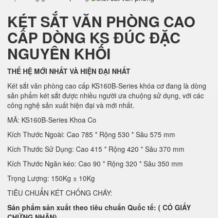
KÉT SẮT VĂN PHÒNG CAO
CẤP DÒNG KS ĐÚC ĐẶC
NGUYÊN KHỐI
THẾ HỆ MỚI NHẤT VÀ HIỆN ĐẠI NHẤT
Két sắt văn phòng cao cấp KS160B-Series khóa cơ đang là dòng
sản phẩm két sắt được nhiều người ưa chuộng sử dụng, với các
công nghệ sản xuất hiện đại và mới nhất.
MÃ: KS160B-Series Khoa Co
Kích Thước Ngoài: Cao 785 * Rộng 530 * Sâu 575 mm
Kích Thước Sử Dụng: Cao 415 * Rộng 420 * Sâu 370 mm
Kích Thước Ngăn kéo: Cao 90 * Rộng 320 * Sâu 350 mm
Trọng Lượng: 150Kg ± 10Kg
TIÊU CHUẨN KÉT CHỐNG CHÁY:
Sản phẩm sản xuất theo tiêu chuẩn Quốc tế: ( CÓ GIẤY
CHỨNG NHẬN)