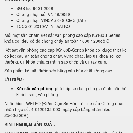
SGS Iso 9001:2008
Chứng nhận số: VN 16/0059
Chứng nhận VINCAS 049-QMS (IAF)
TCCS 01:2010/VTNH&ATKQ
Mỗi một sản phẩm Két sắt văn phòng cao cấp KS160B-Series
khóa cơ đều có độ chống cháy an toàn 1000-1200độ C
Két sắt văn phòng cao cấp KS160B-Series khóa cơ được thiết kế
có kết cấu an toàn chống cháy, vững chắc, lắp 01 khóa số cơ
thường, 01 khóa chìa bi tránh sao chép và 01 tay cầm.
Sản phẩm két sắt được sơn bằng vân búa chất lượng cao
ƯU ĐIỂM:
Két sắt văn phòng
phù hợp sử dụng cho gia đình, căn hộ,
khách sạn, văn phòng
Nhãn hiệu: WELKO (Được Cục Sở Hữu Trí Tuệ cấp Chứng nhận
nhãn hiệu số: 4-0120132-000, ngày cấp bằng nhãn hiệu
25/03/2009 )
KINH NGHIỆM SẢN XUẤT: