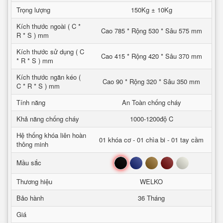
Trọng lượng
150Kg ± 10Kg
Kích thước ngoài ( C *
Cao 785 * Rộng 530 * Sâu 575 mm
R * S ) mm
Kích thước sử dụng ( C
Cao 415 * Rộng 420 * Sâu 370 mm
* R * S ) mm
Kích thước ngăn kéo (
Cao 90 * Rộng 320 * Sâu 350 mm
C * R * S ) mm
Tính năng
An Toàn chống cháy
Khả năng chống cháy
1000-1200độ C
Hệ thống khóa liên hoàn
01 khóa cơ - 01 chìa bi - 01 tay cầm
thông minh
Đen
Xanh
Nâu
Đỏ
Trắng
Mầu sắc
Thương hiệu
WELKO
Bảo hành
36 Tháng
Giá