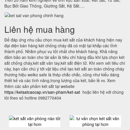
Trên 20 năm kinh nghiệm về lĩnh vực sản xuất: Két Sắt, Tủ Sắt,
Bục Bốt Giao Thông, Giường Sắt, Kệ Sắt….
Liên hệ mua hàng
Để đáp ứng nhu cầu chọn mua két sắt của khách hàng hiện nay
đại diện bán hàng két chống cháy đã có mặt tại khắp các tỉnh
thành phố. Nhằm phục vụ tốt nhất cho khách hàng. Khả năng
đảm bảo an toàn cho tài sản là tiêu chí hàng đầu khi lựa chọn két
sắt chống cháy,két sắt vân tay,két sắt điện tử. Khi xem xét tiêu chí
này, bạn cần chú ý tới vật liệu chế tạo két sắt an toàn chống cháy
thương hiệu welko safe là thép chắc chắc, cũng như kiểu dáng
thiết kế và các tính năng,trọng lượng của két, bản lề vv. Xem
thêm các sản phẩm két sắt tại website
https://ketsatcaocap.vn/san-pham/ket-sat
hoặc liên hệ với chúng
tôi theo số hotline 0982770404