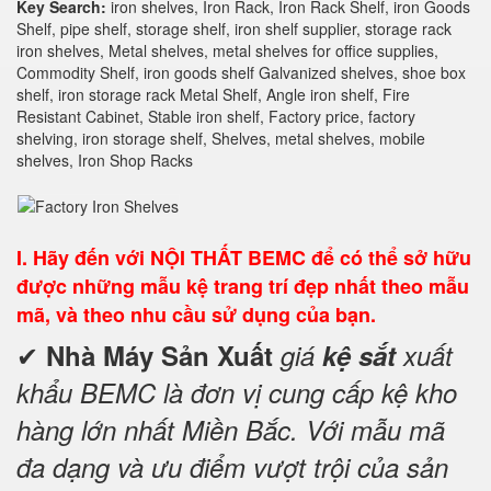
Key Search:
iron shelves, Iron Rack, Iron Rack Shelf, iron Goods
Shelf, pipe shelf, storage shelf, iron shelf supplier, storage rack
iron shelves, Metal shelves, metal shelves for office supplies,
Commodity Shelf, iron goods shelf Galvanized shelves, shoe box
shelf, iron storage rack Metal Shelf, Angle iron shelf, Fire
Resistant Cabinet, Stable iron shelf, Factory price, factory
shelving, iron storage shelf, Shelves, metal shelves, mobile
shelves, Iron Shop Racks
I.
Hãy đến với NỘI THẤT BEMC để có thể sở hữu
được những mẫu kệ trang trí đẹp nhất theo mẫu
mã, và theo nhu cầu sử dụng của bạn.
✔
Nhà Máy Sản Xuất
giá
kệ sắt
xuất
khẩu BEMC là đơn vị cung cấp kệ kho
hàng lớn nhất Miền Bắc. Với mẫu mã
đa dạng và ưu điểm vượt trội của sản