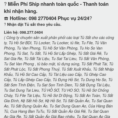
?
Miễn Phí Ship nhanh toàn quốc - Thanh toán
khi nhận hàng.
☎️
Hotline: 098 2770404 Phục vụ 24/24
?
?
Nhận đặt Tủ sắt theo yêu cầu.
Liên hệ: 098.277.0404
( Công ty chuyên sản xuất phân phối các loại Tủ Sắt cho các công
ty, Tủ Hồ Sơ BDI, Tủ Locker, Tu Locker, tủ file, Tu File, Tủ Văn
Phòng, Tu Van Phong, Tủ Hồ Sơ Văn Phòng, Tu Ho So Van
Phong, Tủ Sat, Tu Sắt, Tủ Hồ Sơ Lắp Ghép, Tủ Sắt Giá Rẻ, Tu
Sat Gia Re, Tủ Sắt Tài Liệu, Tu Sat Tai Lieu, Tủ Sắt Văn Phòng,
Tu Sat Van Phong , tủ bảo mật, tủ đựng súng, Tủ Sắt Phát Tài, Tủ
Sắt Phát Lộc, Tủ Sắt Phong Thuỷ, Tủ Sắt Xuất Khẩu, Tủ Sắt Nhập
Khẩu, Tủ Hồ Sơ Cao Cấp, Tủ Tài Liệu cao Cấp, Tủ Ghép Cao
Cấp, Tủ Lắp Ghép Cao Cấp, Tủ Đựng Hồ Sơ, Tu Dung Ho So, Tủ
Sắt Sơn Tĩnh Điện, Tu Sat Son Tinh Dien, Tủ Sắt Đựng Tài Liệu,
Tu Sat Dung Tai Lieu, TỦ HỒ SƠ, TU HO SO, Tủ Hồ Sơ Chống
Cháy, Tủ File Tài Liệu, Tủ Hồ Sơ Di Động, Tủ Sắt An Toàn, Tủ Sắt
Gia Đình, Kệ Sắt Hồ Sơ, Kệ Hồ Sơ, Tủ Sắt Quần Áo, Tu Sat Quan
Ao, Tủ Sắt Đựng Quần Áo, Tu Sat Dung Quan Ao, Của Hàng Bán
Tủ, Cua Hang Ban TuTu, Tủ Sắt Quần Áo Giá Rẻ, Tu Sat Quan
Ao Gia Re, Tủ Sắt Quần Áo Giá Bao nhiêu, Tu Sat Quan Ao Gia