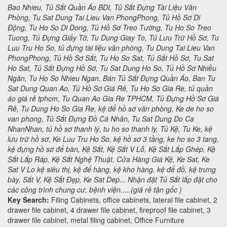
Bao Nhieu, Tủ Sắt Quần Áo BDI, Tủ Sắt Đựng Tài Liệu Văn
Phòng, Tu Sat Dung Tai Lieu Van PhongPhong, Tủ Hồ Sơ Di
Động, Tu Ho So Di Dong, Tủ Hồ Sơ Treo Tường, Tu Ho So Treo
Tuong, Tủ Đựng Giấy Tờ, Tu Dung Giay To, Tủ Lưu Trữ Hồ Sơ, Tu
Luu Tru Ho So, tủ đựng tài liệu văn phòng, Tu Dung Tai Lieu Van
PhongPhong, Tủ Hồ Sơ Sắt, Tu Ho So Sat, Tủ Sắt Hồ Sơ, Tu Sat
Ho Sat, Tủ Sắt Đựng Hồ Sơ, Tu Sat Dung Ho So, Tủ Hồ Sơ Nhiều
Ngăn, Tu Ho So Nhieu Ngan, Bán Tủ Sắt Đựng Quần Áo, Ban Tu
Sat Dung Quan Ao, Tủ Hồ Sơ Giá Rẻ, Tu Ho So Gia Re, tủ quần
áo giá rẻ tphcm, Tu Quan Ao Gia Re TPHCM, Tủ Đựng Hồ Sơ Giá
Rẻ, Tu Dung Ho So Gia Re, kệ để hồ sơ văn phòng, Ke de ho so
van phong, Tủ Sắt Đựng Đồ Cá Nhân, Tu Sat Dung Do Ca
NhanNhan, tủ hồ sơ thanh lý, tu ho so thanh ly, Tủ Kệ, Tu Ke, kệ
lưu trữ hồ sơ, Ke Luu Tru Ho So, kệ hồ sơ 3 tầng, ke ho so 3 tang,
kệ đựng hồ sơ để bàn, Kệ Sắt, Kệ Sắt V Lỗ, Kệ Sắt Lắp Ghép, Kệ
Sắt Lắp Ráp, Kệ Sắt Nghệ Thuật, Cửa Hàng Giá Kệ, Ke Sat, Ke
Sat V Lo kệ siêu thị, kệ để hàng, kệ kho hàng, kệ để đồ, kệ trưng
bày, Sắt V, Kệ Sắt Đẹp, Ke Sat Dep... Nhận đặt Tủ Sắt lắp đặt cho
các công trình chung cư, bệnh viện.....(giá rẻ tận gốc )
Key Search:
Filing Cabinets, office cabinets, lateral file cabinet, 2
drawer file cabinet, 4 drawer file cabinet, fireproof file cabinet, 3
drawer file cabinet, metal filing cabinet, Office Furniture