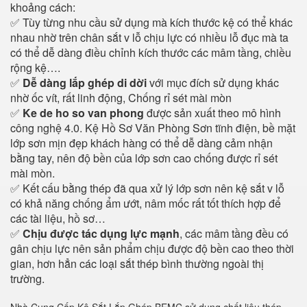
khoảng cách:
✅ Tùy từng nhu cầu sử dụng mà kích thước kệ có thể khác
nhau nhờ trên chân sắt v lỗ chịu lực có nhiều lỗ đục mà ta
có thể dễ dàng điều chỉnh kích thước các mâm tầng, chiều
rộng kệ….
✅
Dễ dàng lắp ghép di dời
với mục đích sử dụng khác
nhờ ốc vít, rất linh động, Chống rỉ sét mài mòn
✅
Ke de ho so van phong
được sản xuất theo mô hình
công nghệ 4.0. Kệ Hồ Sơ Văn Phòng Sơn tĩnh điện, bề mặt
lớp sơn mịn đẹp khách hàng có thể dễ dàng cảm nhận
bằng tay, nên độ bền của lớp sơn cao chống được rỉ sét
mài mòn.
✅ Kết cấu bằng thép đã qua xử lý lớp sơn nên kệ sắt v lỗ
có khả năng chống ẩm ướt, nâm mốc rất tốt thích hợp để
các tài liệu, hồ sơ…
✅
Chịu được tác dụng lực mạnh
, các mâm tầng đều có
gân chịu lực nên sản phẩm chịu được độ bền cao theo thời
gian, hơn hẳn các loại sắt thép bình thường ngoài thị
trường.