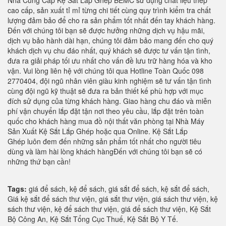
Nhà Cung Cấp Kệ Sắt Lắp Ghép BEMC sử dụng chất liệu thép
cao cấp, sản xuất tỉ mỉ từng chi tiết cùng quy trình kiểm tra chất
lượng đảm bảo để cho ra sản phẩm tốt nhất đến tay khách hàng.
Đến với chúng tôi bạn sẽ được hưởng những dịch vụ hậu mãi,
dịch vụ bảo hành dài hạn, chúng tôi đảm bảo mang đến cho quý
khách dịch vụ chu đáo nhất, quý khách sẽ được tư vấn tận tình,
đưa ra giải pháp tối ưu nhất cho vấn đề lưu trữ hàng hóa và kho
vận. Vui lòng liên hệ với chúng tôi qua Hotline Toàn Quốc 098
2770404, đội ngũ nhân viên giàu kinh nghiệm sẽ tư vấn tận tình
cùng đội ngũ kỹ thuật sẽ đưa ra bản thiết kế phù hợp với mục
đích sử dụng của từng khách hàng. Giao hàng chu đáo và miễn
phí vận chuyển lắp đặt tận nơi theo yêu cầu, lắp đặt trên toàn
quốc cho khách hàng mua đồ nội thất văn phòng tại Nhà Máy
Sản Xuất Kệ Sắt Lắp Ghép hoặc qua Online. Kệ Sắt Lắp
Ghép luôn đem đến những sản phẩm tốt nhất cho người tiêu
dùng và làm hài lòng khách hàngĐến với chúng tôi bạn sẽ có
những thứ bạn cần!
Tags:
giá để sách, kệ để sách, giá sắt để sách, kệ sắt để sách,
Giá kệ sắt để sách thư viện, giá sắt thư viện, giá sách thư viện, kệ
sách thư viện, kệ để sách thư viện, giá để sách thư viện, Kệ Sắt
Bộ Công An, Kệ Sắt Tổng Cục Thuế, Kệ Sắt Bộ Y Tế.