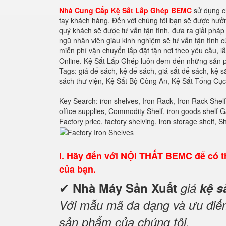
Nhà Cung Cấp Kệ Sắt Lắp Ghép BEMC
sử dụng ch
tay khách hàng. Đến với chúng tôi bạn sẽ được hưở
quý khách sẽ được tư vấn tận tình, đưa ra giải pháp
ngũ nhân viên giàu kinh nghiệm sẽ tư vấn tận tình 
miễn phí vận chuyển lắp đặt tận nơi theo yêu cầu, 
Online. Kệ Sắt Lắp Ghép luôn đem đến những sản ph
Tags: giá để sách, kệ để sách, giá sắt để sách, kệ sắ
sách thư viện, Kệ Sắt Bộ Công An, Kệ Sắt Tổng Cụ
Key Search: iron shelves, Iron Rack, Iron Rack Shelf,
office supplies, Commodity Shelf, iron goods shelf Ga
Factory price, factory shelving, iron storage shelf,
I.
Hãy đến với NỘI THẤT BEMC để có th
của bạn.
✔
Nhà Máy Sản Xuất
giá
kệ s
Với mẫu mã đa dạng và ưu điểm 
sản phẩm của chúng tôi.