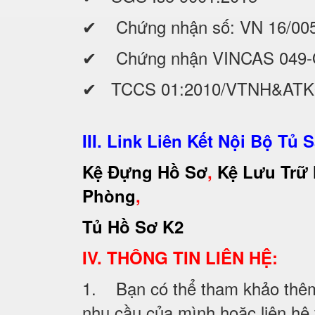
✔ Chứng nhận số: VN 16/00
✔ Chứng nhận VINCAS 049-
✔ TCCS 01:2010/VTNH&AT
III. Link Liên Kết Nội Bộ Tủ S
Kệ Đựng Hồ Sơ
,
Kệ Lưu Trữ
Phòng
,
Tủ Hồ Sơ K2
IV. THÔNG TIN LIÊN HỆ:
1. Bạn có thể tham khảo thêm 
nhu cầu của mình hoặc liên hệ vớ