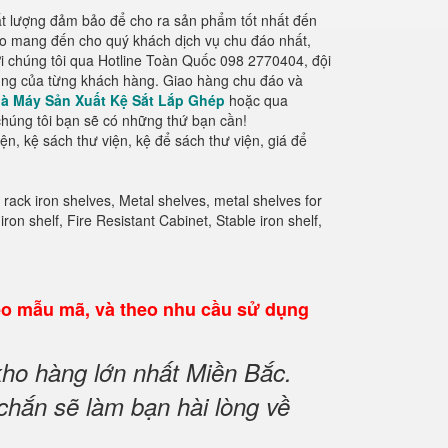
chất lượng đảm bảo để cho ra sản phẩm tốt nhất đến
ảo mang đến cho quý khách dịch vụ chu đáo nhất,
với chúng tôi qua Hotline Toàn Quốc 098 2770404, đội
 dụng của từng khách hàng. Giao hàng chu đáo và
à Máy Sản Xuất Kệ Sắt Lắp Ghép
hoặc qua
húng tôi bạn sẽ có những thứ bạn cần!
iện, kệ sách thư viện, kệ để sách thư viện, giá để
e rack iron shelves, Metal shelves, metal shelves for
ron shelf, Fire Resistant Cabinet, Stable iron shelf,
eo mẫu mã, và theo nhu cầu sử dụng
ho hàng lớn nhất Miền Bắc.
chắn sẽ làm bạn hài lòng về