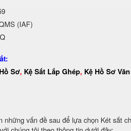
59
QMS (IAF)
KQ
ắt:
 Hồ Sơ
,
Kệ Sắt Lắp Ghép
,
Kệ Hồ Sơ Văn
những vấn đề sau để lựa chọn Két sắt chố
i chúng tôi theo thông tin dưới đây: