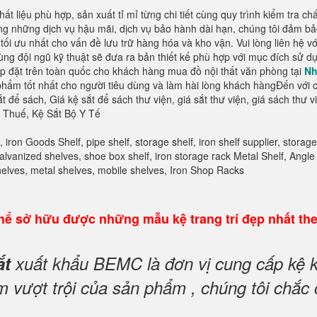
ất liệu phù hợp, sản xuất tỉ mỉ từng chi tiết cùng quy trình kiểm tra 
ng những dịch vụ hậu mãi, dịch vụ bảo hành dài hạn, chúng tôi đảm b
 tối ưu nhất cho vấn đề lưu trữ hàng hóa và kho vận. Vui lòng liên hệ 
cùng đội ngũ kỹ thuật sẽ đưa ra bản thiết kế phù hợp với mục đích sử
lắp đặt trên toàn quốc cho khách hàng mua đồ nội thất văn phòng tại
Nh
ẩm tốt nhất cho người tiêu dùng và làm hài lòng khách hàngĐến với c
t để sách, Giá kệ sắt để sách thư viện, giá sắt thư viện, giá sách thư v
c Thuế, Kệ Sắt Bộ Y Tế
 iron Goods Shelf, pipe shelf, storage shelf, iron shelf supplier, storag
lvanized shelves, shoe box shelf, iron storage rack Metal Shelf, Angle i
 Shelves, metal shelves, mobile shelves, Iron Shop Racks
ể sở hữu được những mẫu kệ trang trí đẹp nhất th
ắt
xuất khẩu BEMC là đơn vị cung cấp kệ k
vượt trội của sản phẩm , chúng tôi chắc 