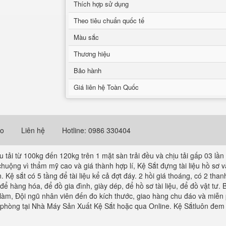
Thích hợp sử dụng
Theo tiêu chuẩn quốc tế
Màu sắc
Thương hiệu
Bảo hành
Giá liên hệ Toàn Quốc
eo
Liên hệ
Hotline: 0986 330404
u tải từ 100kg đến 120kg trên 1 mặt sàn trải đều và chịu tải gấp 03 lần
 chuộng vì thẩm mỹ cao và giá thành hợp lí, Kệ Sắt đựng tài liệu hồ s
 Kệ sắt có 5 tầng để tài liệu kể cả đợt đáy. 2 hồi giá thoáng, có 2 th
 để hàng hóa, để đồ gia đình, giày dép, để hồ sơ tài liệu, để đồ vật tư.
àm, Đội ngũ nhân viên đến đo kích thước, giao hàng chu đáo và miễn ph
 phòng tại Nhà Máy Sản Xuất Kệ Sắt hoặc qua Online. Kệ Sắtluôn đem