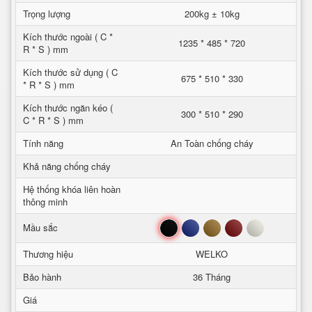
Trọng lượng
200kg ± 10kg
Kích thước ngoài ( C *
1235 * 485 * 720
R * S ) mm
Kích thước sử dụng ( C
675 * 510 * 330
* R * S ) mm
Kích thước ngăn kéo (
300 * 510 * 290
C * R * S ) mm
Tính năng
An Toàn chống cháy
Khả năng chống cháy
Hệ thống khóa liên hoàn
thông minh
Đen
Xanh
Nâu
Đỏ
Trắng
Mầu sắc
Thương hiệu
WELKO
Bảo hành
36 Tháng
Giá