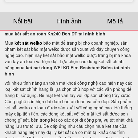
Nổi bật
Hình ảnh
Mô tả
mua két sắt an toàn Kn240 Đen DT tai ninh binh
Mua
két sắt welko
bảo mật để trang bị cho doanh nghiệp. sản
phẩm két sắt bảo mật welko được sản xuất với dây chuyền công
nghệ cao. hiện nay két sắt bảo mật welko được trang bị mã khoá
vân tay an toàn và hiện đại. Lựa chọn các dòng két sắt chính
hãng
mua ket sat dung WELKO Fire Resistant Safes tai ninh
binh
với nhiều tính năng an toàn mã khoá công nghệ cao hiện nay các
loại két sắt chính hãng là lựa chọn phù hợp với các văn phòng để
trang bị sử dụng. Bề mặt két vân tay với lớp sơn chống trầy xước.
Công nghệ sơn hiện đại đảm bảo an toàn và bền đẹp. Sản phẩm
két sắt welko an toàn được sản xuất với công nghệ cao. Hệ thống
máy dập tiên tiến. các dòng két sắt với bề mặt két sắt được sơn
chống gỉ sét. bên trong két có các đợt di động phụ vụ tốt nhất khả
năng lưu trữ tối ưu. Để đáp ứng nhu cầu chọn mua két sắt của
khách hàng hiện nay đại lý két sắt đã có mặt tại khắp các tỉnh