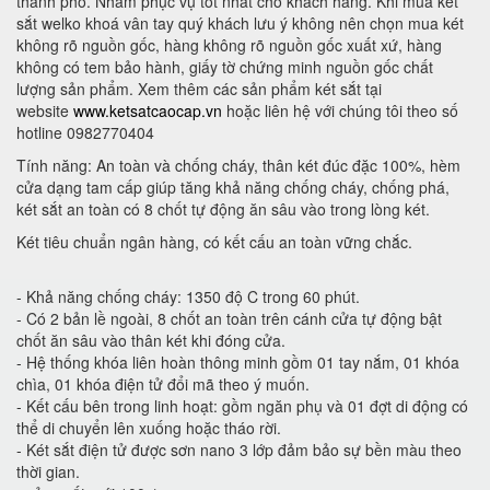
thành phố. Nhằm phục vụ tốt nhất cho khách hàng. Khi mua két
sắt welko khoá vân tay quý khách lưu ý không nên chọn mua két
không rõ nguồn gốc, hàng không rõ nguồn gốc xuất xứ, hàng
không có tem bảo hành, giấy tờ chứng minh nguồn gốc chất
lượng sản phẩm. Xem thêm các sản phẩm két sắt tại
website
www.ketsatcaocap.vn
hoặc liên hệ với chúng tôi theo số
hotline 0982770404
Tính năng: An toàn và chống cháy, thân két đúc đặc 100%, hèm
cửa dạng tam cấp giúp tăng khả năng chống cháy, chống phá,
két sắt an toàn có 8 chốt tự động ăn sâu vào trong lòng két.
Két tiêu chuẩn ngân hàng, có kết cấu an toàn vững chắc.
- Khả năng chống cháy: 1350 độ C trong 60 phút.
- Có 2 bản lề ngoài, 8 chốt an toàn trên cánh cửa tự động bật
chốt ăn sâu vào thân két khi đóng cửa.
- Hệ thống khóa liên hoàn thông minh gồm 01 tay nắm, 01 khóa
chìa, 01 khóa điện tử đổi mã theo ý muốn.
- Kết cấu bên trong linh hoạt: gồm ngăn phụ và 01 đợt di động có
thể di chuyển lên xuống hoặc tháo rời.
- Két sắt điện tử được sơn nano 3 lớp đảm bảo sự bền màu theo
thời gian.