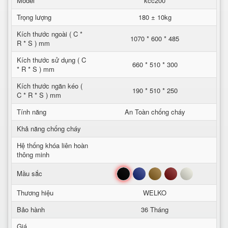
Model
kcc200
Trọng lượng
180 ± 10kg
Kích thước ngoài ( C *
1070 * 600 * 485
R * S ) mm
Kích thước sử dụng ( C
660 * 510 * 300
* R * S ) mm
Kích thước ngăn kéo (
190 * 510 * 250
C * R * S ) mm
Tính năng
An Toàn chống cháy
Khả năng chống cháy
Hệ thống khóa liên hoàn
thông minh
Đen
Xanh
Nâu
Đỏ
Trắng
Mầu sắc
Thương hiệu
WELKO
Bảo hành
36 Tháng
Giá