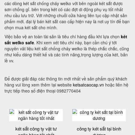
các dòng két sắt chống cháy welko với bên ngoài két sắt được
sơn chống gỉ. bên trong két có các đợt di động phụ vụ tốt nhất
nhu cầu lưu trữ. Với những chuỗi cửa hàng liên tục cập nhật sản
phẩm mới. đại lý bán két sắt cao cấp hiện nay là nơi uy tín để bạn
chọn mua két sắt cho mình.
Việc bảo vệ an toàn tài sản là tiêu chí hàng đầu khi lựa chọn
két
sắt welko safe
. Khi xem xét tiêu chí này, bạn cần chú ý tới
nguyên vât liệu két sắt chống cháy welko là thép chắc chắc, cũng
như kiểu dáng thiết kế và các tính năng,trọng lượng của két, bản
lề vv.
Để được giải đáp các thông tin mới nhất về sản phẩm quý khách
hàng vui lòng xem thêm tại website
ketsatcaocap.vn
hoặc liên hệ
trực tiếp theo số điện thoại 0982770404
két sắt công ty vật tư
công ty két sắt tại bình
ngân hàng tốt nhất
dương