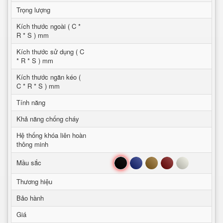
Trọng lượng
Kích thước ngoài ( C *
R * S ) mm
Kích thước sử dụng ( C
* R * S ) mm
Kích thước ngăn kéo (
C * R * S ) mm
Tính năng
Khả năng chống cháy
Hệ thống khóa liên hoàn
thông minh
Đen
Xanh
Nâu
Đỏ
Trắng
Mầu sắc
Thương hiệu
Bảo hành
Giá