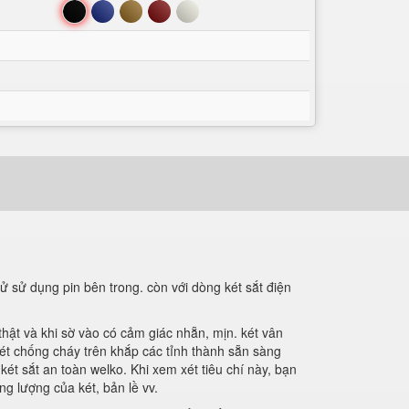
Đen
Xanh
Nâu
Đỏ
Trắng
ử sử dụng pin bên trong. còn với dòng két sắt điện
hật và khi sờ vào có cảm giác nhẵn, mịn. két vân
két chống cháy trên khắp các tỉnh thành sẵn sàng
ét sắt an toàn welko. Khi xem xét tiêu chí này, bạn
ng lượng của két, bản lề vv.