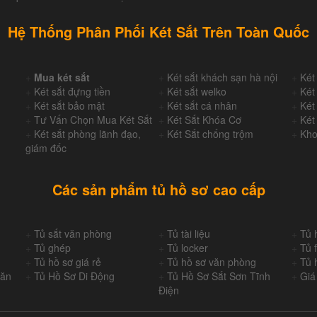
Hệ Thống Phân Phối Két Sắt Trên Toàn Quốc
+
Mua két sắt
+
Két sắt khách sạn hà nội
+
Két
+
Két sắt đựng tiền
+
Két sắt welko
+
Két
+
Két sắt bảo mật
+
Két sắt cá nhân
+
Két
+
Tư Vấn Chọn Mua Két Sắt
+
Két Sắt Khóa Cơ
+
Két
+
Két sắt phòng lãnh đạo,
+
Két Sắt chống trộm
+
Kho
giám đốc
Các sản phẩm tủ hồ sơ cao cấp
+
Tủ sắt văn phòng
+
Tủ tài liệu
+
Tủ 
+
Tủ ghép
+
Tủ locker
+
Tủ f
+
Tủ hồ sơ giá rẻ
+
Tủ hồ sơ văn phòng
+
Tủ 
Văn
+
Tủ Hồ Sơ Di Động
+
Tủ Hồ Sơ Sắt Sơn Tĩnh
+
Giá
Điện