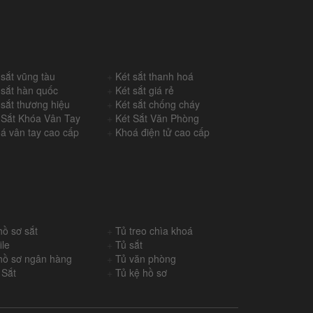
 sắt vũng tàu
+
Két sắt thanh hoá
 sắt hàn quốc
+
Két sắt giá rẻ
 sắt thương hiệu
+
Két sắt chống cháy
 Sắt Khóa Vân Tay
+
Két Sắt Văn Phòng
á vân tay cao cấp
+
Khoá điện tử cao cấp
hồ sơ sắt
+
Tủ treo chìa khoá
ile
+
Tủ sắt
hồ sơ ngân hàng
+
Tủ văn phòng
 Sắt
+
Tủ kệ hồ sơ