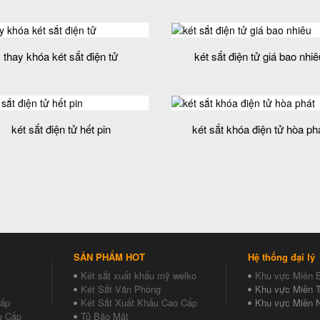
thay khóa két sắt điện tử
két sắt điện tử giá bao nhiê
két sắt điện tử hết pin
két sắt khóa điện tử hòa ph
SẢN PHẨM HOT
Hệ thống đại lý
Két sắt xuất khẩu mỹ welko
Khu vực Miền 
Két Sắt Văn Phòng
Khu vực Miền T
Cấp
Két Sắt Xuất Khẩu Cao Cấp
Khu vực Miền 
o Cấp
Tủ Bảo Mật