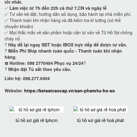
tốt nhất.
✅
Làm việc từ 7h đến 22h cả thứ 7,CN và ngày lễ
✅ Tư vấn kê đặt, hướng dẫn sử dụng, bảo hành tại nhà miễn phí.
✅ Thanh toán khi nhận hàng và đã kiểm tra kĩ lưỡng (có thể
chuyển khoản)
✅ Mọi thắc mắc về sản phẩm hoặc cần tư vấn về Tủ Hồ Sơ chống
cháy nổ.
?
Hãy để lại ngay SĐT hoặc IBOX trực tiếp để được tư vấn.
?
Miễn Phí Ship nhanh toàn quốc - Thanh toán khi nhận
hàng.
☎️
Hotline: 098 2770404 Phục vụ 24/24
?
?
Nhận đặt Tủ sắt theo yêu cầu.
Liên hệ: 098.277.0404
Website:
https://ketsatcaocap.vn/san-pham/tu-ho-so
tủ hồ sơ giá rẻ tphcm
tủ hồ sơ giá rẻ hoà phát