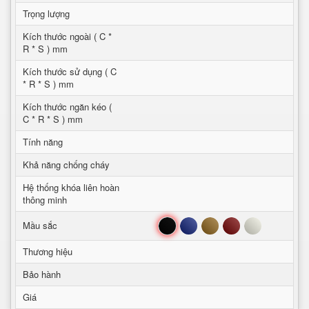
Trọng lượng
Kích thước ngoài ( C *
R * S ) mm
Kích thước sử dụng ( C
* R * S ) mm
Kích thước ngăn kéo (
C * R * S ) mm
Tính năng
Khả năng chống cháy
Hệ thống khóa liên hoàn
thông minh
Đen
Xanh
Nâu
Đỏ
Trắng
Mầu sắc
Thương hiệu
Bảo hành
Giá