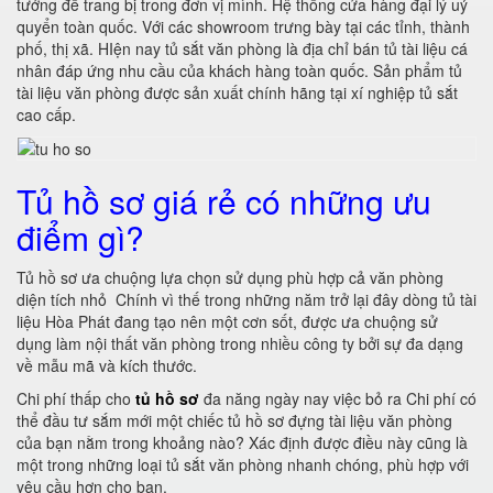
tưởng để trang bị trong đơn vị mình. Hệ thống cửa hàng đại lý uỷ
quyển toàn quốc. Với các showroom trưng bày tại các tỉnh, thành
phố, thị xã. HIện nay tủ sắt văn phòng là địa chỉ bán tủ tài liệu cá
nhân đáp ứng nhu cầu của khách hàng toàn quốc. Sản phẩm tủ
tài liệu văn phòng được sản xuất chính hãng tại xí nghiệp tủ sắt
cao cấp.
Tủ hồ sơ giá rẻ có những ưu
điểm gì?
Tủ hồ sơ ưa chuộng lựa chọn sử dụng phù hợp cả văn phòng
diện tích nhỏ Chính vì thế trong những năm trở lại đây dòng tủ tài
liệu Hòa Phát đang tạo nên một cơn sốt, được ưa chuộng sử
dụng làm nội thất văn phòng trong nhiều công ty bởi sự đa dạng
về mẫu mã và kích thước.
Chi phí thấp cho
tủ hồ sơ
đa năng ngày nay việc bỏ ra Chi phí có
thể đầu tư sắm mới một chiếc tủ hồ sơ đựng tài liệu văn phòng
của bạn nằm trong khoảng nào? Xác định được điều này cũng là
một trong những loại tủ sắt văn phòng nhanh chóng, phù hợp với
yêu cầu hơn cho bạn.