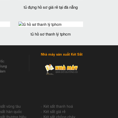
tủ đựng hồ sơ giá rẻ tại đà nẵng
tủ hồ sơ thanh lý tphcm
Nhà máy sản xuất Két Sắt
Bắc
rung
Nam
 sắt vũng tàu
+
Két sắt thanh hoá
 sắt hàn quốc
+
Két sắt giá rẻ
 sắt thương hiệu
+
Két sắt chống cháy