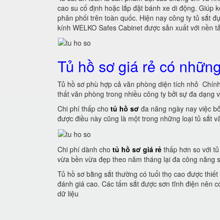
cao su cố định hoặc lắp đặt bánh xe di động. Giúp kê
phân phối trên toàn quốc. Hiện nay công ty tủ sắt
kính WELKO Safes Cabinet được sản xuất với nền tả
Tủ hồ sơ giá rẻ có nhữn
Tủ hồ sơ phù hợp cả văn phòng diện tích nhỏ Chính 
thất văn phòng trong nhiều công ty bởi sự đa dạng 
Chi phí thấp cho
tủ hồ sơ
đa năng ngày nay việc bỏ
được điều này cũng là một trong những loại tủ sắt
Chi phí dành cho
tủ hồ sơ giá rẻ
thấp hơn so với tủ
vừa bền vừa đẹp theo năm tháng lại đa công năng 
Tủ hồ sơ bằng sắt thường có tuổi thọ cao được thiế
đánh giá cao. Các tấm sắt được sơn tĩnh điện nên c
dữ liệu