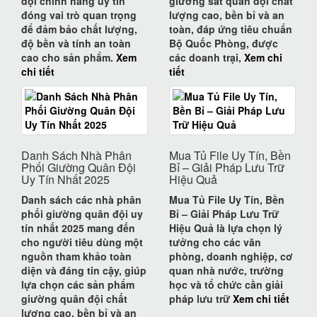
đội chính hãng uy tín
giường sắt quân đội chất
đóng vai trò quan trọng
lượng cao, bền bỉ và an
để đảm bảo chất lượng,
toàn
, đáp ứng tiêu chuẩn
độ bền và tính an toàn
Bộ Quốc Phòng, được
cao cho sản phẩm.
Xem
các doanh trại,
Xem chi
chi tiết
tiết
Danh Sách Nhà Phân
Mua Tủ File Uy Tín, Bền
Phối Giường Quân Đội
Bỉ – Giải Pháp Lưu Trữ
Uy Tín Nhất 2025
Hiệu Quả
Danh sách các nhà phân
Mua Tủ File Uy Tín, Bền
phối giường quân đội uy
Bỉ – Giải Pháp Lưu Trữ
tín nhất 2025 mang đến
Hiệu Quả
là lựa chọn lý
cho người tiêu dùng một
tưởng cho các văn
nguồn tham khảo toàn
phòng, doanh nghiệp, cơ
diện và đáng tin cậy, giúp
quan nhà nước, trường
lựa chọn các sản phẩm
học và tổ chức cần
giải
giường quân đội chất
pháp lưu trữ
Xem chi tiết
lượng cao, bền bỉ và an