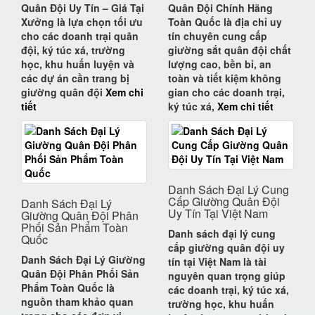
Quân Đội Uy Tín – Giá Tại
Quân Đội Chính Hãng
Xưởng
là lựa chọn tối ưu
Toàn Quốc
là địa chỉ uy
cho các doanh trại quân
tín chuyên cung cấp
đội, ký túc xá, trường
giường sắt quân đội chất
học, khu huấn luyện và
lượng cao, bền bỉ, an
các dự án cần trang bị
toàn và tiết kiệm không
giường quân đội
Xem chi
gian
cho các doanh trại,
tiết
ký túc xá,
Xem chi tiết
Danh Sách Đại Lý Cung
Cấp Giường Quân Đội
Danh Sách Đại Lý
Uy Tín Tại Việt Nam
Giường Quân Đội Phân
Phối Sản Phẩm Toàn
Danh sách đại lý cung
Quốc
cấp giường quân đội uy
Danh Sách Đại Lý Giường
tín tại Việt Nam
là tài
Quân Đội Phân Phối Sản
nguyên quan trọng giúp
Phẩm Toàn Quốc
là
các
doanh trại, ký túc xá,
nguồn tham khảo quan
trường học, khu huấn