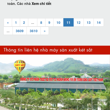
toàn. Các nhà
Xem chi tiết
«
1
2
...
8
9
10
11
12
13
14
...
3609
3610
»