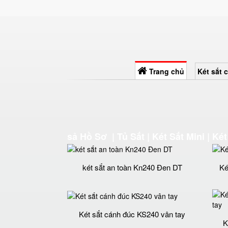
Trang chủ
Két sắt 
sả Hồ Sơ | Tủ Sắt | Két Sắt Mini | 
két sắt an toàn Kn240 Đen DT
Ké
Két sắt cánh đúc KS240 vân tay
K