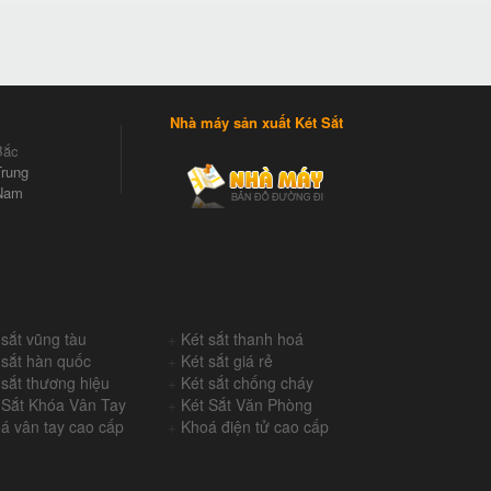
Nhà máy sản xuất Két Sắt
Bắc
rung
Nam
 sắt vũng tàu
+
Két sắt thanh hoá
 sắt hàn quốc
+
Két sắt giá rẻ
 sắt thương hiệu
+
Két sắt chống cháy
 Sắt Khóa Vân Tay
+
Két Sắt Văn Phòng
á vân tay cao cấp
+
Khoá điện tử cao cấp