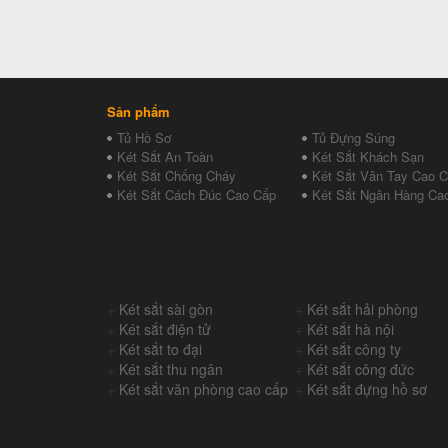
Sản phẩm
Tủ Hồ Sơ
Tủ Đựng Súng
Két Sắt An Toàn
Két Sắt Khách Sạn
Két Sắt Chống Cháy
Két Sắt Vân Tay Cao 
Két Sắt Cách Đúc Cao Cấp
Két Sắt Ngân Hàng Ca
+
Két sắt sài gòn
+
Két sắt hải phòng
+
Két sắt điện tử
+
Két sắt hà nội
+
Két sắt to đại
+
Két sắt công ty
+
Két sắt thu ngân
+
Két sắt công đức
+
Két sắt văn phòng cao cấp
+
Két sắt đựng hồ sơ