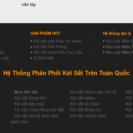
vân tay
SẢN PHẨM HOT
Hệ thống đại lý
Két sắt xuất khẩu mỹ welko
Khu vực Miền 
Két Sắt Văn Phòng
Khu vực Miền T
Cấp
Két Sắt Xuất Khẩu Cao Cấp
Khu vực Miền 
o Cấp
Tủ Bảo Mật
Hệ Thống Phân Phối Két Sắt Trên Toàn Quốc
+
Mua két sắt
+
Két sắt khách sạn hà nội
+
Két
+
Két sắt đựng tiền
+
Két sắt welko
+
Két
+
Két sắt bảo mật
+
Két sắt cá nhân
+
Két
+
Tư Vấn Chọn Mua Két Sắt
+
Két Sắt Khóa Cơ
+
Két
+
Két sắt phòng lãnh đạo,
+
Két Sắt chống trộm
+
Kho
giám đốc