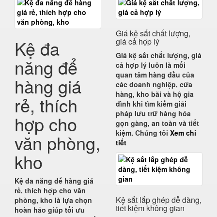
Giá kệ sắt chất lượng,
Kệ đa
giá cả hợp lý
Giá kệ sắt chất lượng, giá
năng để
cả hợp lý
luôn là mối
quan tâm hàng đầu của
hàng giá
các doanh nghiệp, cửa
hàng, kho bãi và hộ gia
rẻ, thích
đình khi tìm kiếm giải
pháp lưu trữ hàng hóa
hợp cho
gọn gàng, an toàn và tiết
kiệm. Chúng tôi
Xem chi
văn phòng,
tiết
kho
Kệ đa năng để hàng giá
rẻ, thích hợp cho văn
Kệ sắt lắp ghép dễ dàng,
phòng, kho
là lựa chọn
tiết kiệm không gian
hoàn hảo giúp
tối ưu