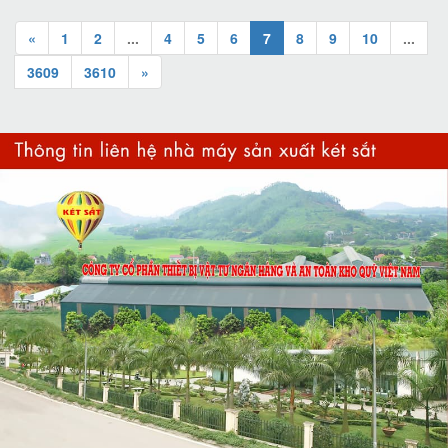
«
1
2
...
4
5
6
7
8
9
10
...
3609
3610
»