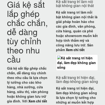
Giá kệ sắt
Kệ sắt trang trí làm nổi
bật không gian nội thất
lắp ghép
Kệ sắt trang trí làm nổi
bật không gian nội thất
là
chắc chắn,
giải pháp hoàn hảo cho
các gia đình, văn phòng,
dễ dàng
cửa hàng, quán cà phê
hoặc showroom muốn kết
tùy chỉnh
hợp
tính thẩm mỹ và
công năng lưu trữ
. Sản
theo nhu
phẩm
Xem chi tiết
cầu
Giá kệ sắt lắp ghép chắc
chắn, dễ dàng tùy chỉnh
Kệ sắt trang trí hiện đại,
theo nhu cầu
là lựa chọn
làm đẹp không gian sống
lý tưởng cho các
kho
hàng, nhà xưởng, cửa
Kệ sắt trang trí hiện đại,
hàng, siêu thị, văn phòng
làm đẹp không gian sống
hoặc không gian lưu trữ
là lựa chọn lý tưởng cho
gia đình
. Với
Xem chi tiết
những ai muốn kết hợp