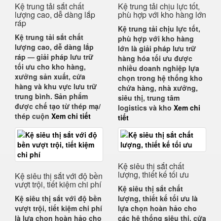
Kệ trung tải sắt chất
Kệ trung tải chịu lực tốt,
lượng cao, dễ dàng lắp
phù hợp với kho hàng lớn
ráp
Kệ trung tải chịu lực tốt,
Kệ trung tải sắt chất
phù hợp với kho hàng
lượng cao, dễ dàng lắp
lớn
là giải pháp lưu trữ
ráp
— giải pháp lưu trữ
hàng hóa tối ưu được
tối ưu cho kho hàng,
nhiều doanh nghiệp lựa
xưởng sản xuất, cửa
chọn trong hệ thống
kho
hàng và khu vực lưu trữ
chứa hàng, nhà xưởng,
trung bình. Sản phẩm
siêu thị, trung tâm
được chế tạo từ
thép mạ/
logistics và kho
Xem chi
thép cuộn
Xem chi tiết
tiết
Kệ siêu thị sắt chất
lượng, thiết kế tối ưu
Kệ siêu thị sắt với độ bền
vượt trội, tiết kiệm chi phí
Kệ siêu thị sắt chất
Kệ siêu thị sắt với độ bền
lượng, thiết kế tối ưu
là
vượt trội, tiết kiệm chi phí
lựa chọn hoàn hảo cho
là lựa chọn hoàn hảo cho
các hệ thống siêu thị, cửa