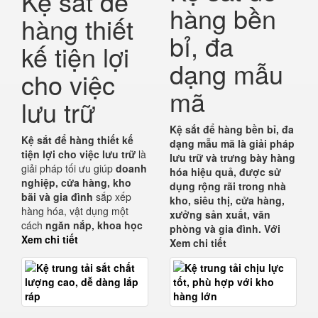
Kệ sắt để
hàng bền
hàng thiết
bỉ, đa
kế tiện lợi
dạng mẫu
cho việc
mã
lưu trữ
Kệ sắt để hàng bền bỉ, đa
Kệ sắt để hàng thiết kế
dạng mẫu mã
là giải pháp
tiện lợi cho việc lưu trữ
là
lưu trữ và trưng bày hàng
giải pháp tối ưu giúp
doanh
hóa hiệu quả, được sử
nghiệp, cửa hàng, kho
dụng rộng rãi trong
nhà
bãi và gia đình
sắp xếp
kho, siêu thị, cửa hàng,
hàng hóa, vật dụng một
xưởng sản xuất, văn
cách
ngăn nắp, khoa học
phòng và gia đình
. Với
Xem chi tiết
Xem chi tiết