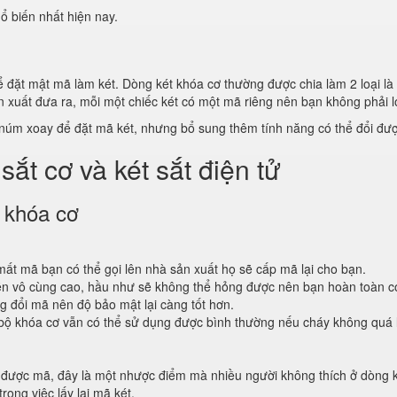
ổ biến nhất hiện nay.
đặt mật mã làm két. Dòng két khóa cơ thường được chia làm 2 loại là
 xuất đưa ra, mỗi một chiếc két có một mã riêng nên bạn không phải l
núm xoay để đặt mã két, nhưng bổ sung thêm tính năng có thể đổi được
ắt cơ và két sắt điện tử
 khóa cơ
ất mã bạn có thể gọi lên nhà sản xuất họ sẽ cấp mã lại cho bạn.
bền vô cùng cao, hầu như sẽ không thể hỏng được nên bạn hoàn toàn có
ng đổi mã nên độ bảo mật lại càng tốt hơn.
ì bộ khóa cơ vẫn có thể sử dụng được bình thường nếu cháy không quá 
 được mã, đây là một nhược điểm mà nhiều người không thích ở dòng ké
rong việc lấy lại mã két.