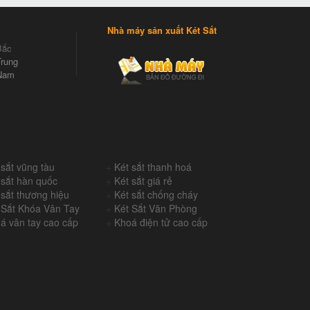
Nhà máy sản xuất Két Sắt
Bắc
rung
Nam
 sắt vũng tàu
+
Két sắt thanh hoá
 sắt hàn quốc
+
Két sắt giá rẻ
 sắt thương hiệu
+
Két sắt chống cháy
 Sắt Khóa Vân Tay
+
Két Sắt Văn Phòng
á vân tay cao cấp
+
Khoá điện tử cao cấp