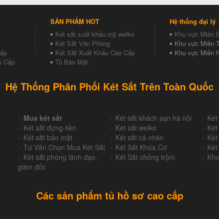
SẢN PHẨM HOT
Hệ thống đại lý
Két sắt xuất khẩu mỹ welko
Khu vực Miền 
Két Sắt Văn Phòng
Khu vực Miền T
Cấp
Két Sắt Xuất Khẩu Cao Cấp
Khu vực Miền 
o Cấp
Tủ Bảo Mật
Hệ Thống Phân Phối Két Sắt Trên Toàn Quốc
+
Mua két sắt
+
Két sắt khách sạn hà nội
+
Két
+
Két sắt đựng tiền
+
Két sắt welko
+
Két
+
Két sắt bảo mật
+
Két sắt cá nhân
+
Két
+
Tư Vấn Chọn Mua Két Sắt
+
Két Sắt Khóa Cơ
+
Két
+
Két sắt phòng lãnh đạo,
+
Két Sắt chống trộm
+
Kho
giám đốc
Các sản phẩm tủ hồ sơ cao cấp