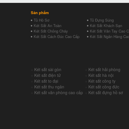
Sản phẩm
Tủ Hồ Sơ
Tủ Đựng Súng
Két Sắt An Toàn
Két Sắt Khách Sạn
Két Sắt Chống Cháy
Két Sắt Vân Tay Cao 
Két Sắt Cách Đúc Cao Cấp
Két Sắt Ngân Hàng Ca
+
Két sắt sài gòn
+
Két sắt hải phòng
+
Két sắt điện tử
+
Két sắt hà nội
+
Két sắt to đại
+
Két sắt công ty
+
Két sắt thu ngân
+
Két sắt công đức
+
Két sắt văn phòng cao cấp
+
Két sắt đựng hồ sơ