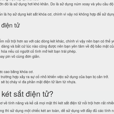
n đó là sử dụng hơi khó khăn. Do là sử dụng núm xoay và yêu cầu độ 
n là họ sử dụng két sắt khóa cơ, chính vì vậy nó không hợp để sử dụng
 điện tử
ểm nổi trội hơn so với các dòng két khác, chính vì vậy nên bạn có thể 
dễ dàng và bất cứ lúc nào cũng được nên bạn yên tâm về độ bảo mật củ
 hóa nếu có người cố tình mở két bạn trái phép.
hay pin vô cùng đơn giản.
ợc cao bằng khóa cơ.
trường hợp xảy ra sự cố nhỏ khiến việc sử dụng của bạn bị cản trở.
ử sẽ bị cháy vì đa phần mặt điện tử làm từ nhựa.
két sắt điện tử?
 về tính năng và kể cả mọi mặt thì két sắt điện tử nổi trội hơn rất nhiề
ng thì sử dụng một chiếc két an toàn, dễ sử dụng với đầy đủ các tính n