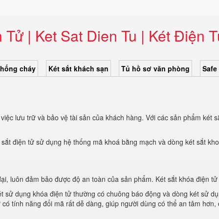
 Tử | Ket Sat Dien Tu | Két Điện T
chống cháy
Két sắt khách sạn
Tủ hồ sơ văn phòng
Safe
việc lưu trữ và bảo vệ tài sản của khách hàng. Với các sản phẩm két sắ
két sắt điện tử sử dụng hệ thống mã khoá bằng mạch và dòng két sắt kh
 đại, luôn đảm bảo được độ an toàn của sản phẩm. Két sắt khóa điện tử
 két sử dụng khóa điện tử thường có chuông báo động và dòng két sử d
 có tính năng đổi mã rất dễ dàng, giúp người dùng có thể an tâm hơn, 