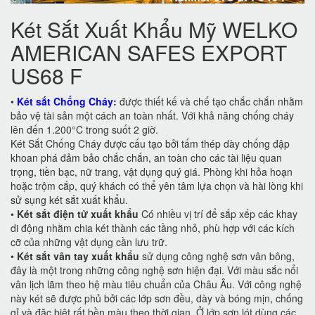
Két Sắt Xuất Khẩu Mỹ WELKO
AMERICAN SAFES EXPORT
US68 F
•
Két sắt Chống Cháy
:
được thiết kế và chế tạo chắc chắn nhằm
bảo vệ tài sản một cách an toàn nhất. Với khả năng chống cháy
lên đến 1.200°C trong suốt 2 giờ.
Két Sắt Chống Cháy được cấu tạo bởi tấm thép dày chống đập
khoan phá đảm bảo chắc chắn, an toàn cho các tài liệu quan
trọng, tiền bạc, nữ trang, vật dụng quý giá. Phòng khi hỏa hoạn
hoặc trộm cắp, quý khách có thể yên tâm lựa chọn và hài lòng khi
sử sụng két sắt xuất khẩu.
•
Két sắt điện tử xuất khẩu
Có nhiều vị trí để sắp xếp các khay
di động nhằm chia két thành các tầng nhỏ, phù hợp với các kích
cỡ của những vật dụng cần lưu trữ.
•
Két sắt vân tay xuất khẩu
sử dụng công nghệ sơn vân bông,
đây là một trong những công nghệ sơn hiện đại. Với màu sắc nổi
vân lịch lãm theo hệ màu tiêu chuẩn của Châu Âu. Với công nghệ
này két sẽ được phủ bởi các lớp sơn đều, dày và bóng mịn, chống
gỉ và đặc biệt rất bền màu theo thời gian. Ở lớp sơn lót dùng các