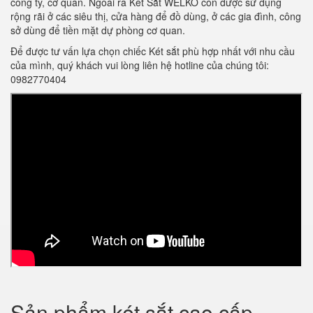
công ty, cơ quan. Ngoài ra Két Sắt WELKO còn được sử dụng
rộng rãi ở các siêu thị, cửa hàng để đồ dùng, ở các gia đình, công
sở dùng để tiền mặt dự phòng cơ quan.
Để được tư vấn lựa chọn chiếc Két sắt phù hợp nhất với nhu cầu
của mình, quý khách vui lòng liên hệ hotline của chúng tôi:
0982770404
Sản phẩm két sắt cao cấp