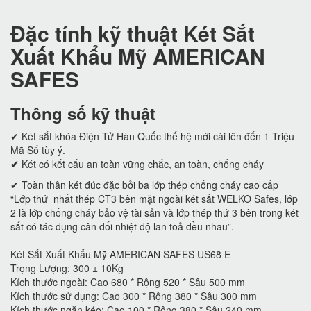
Đặc tính kỹ thuật Két Sắt
Xuất Khẩu Mỹ AMERICAN
SAFES
Thông số kỹ thuật
✔ Két sắt khóa Điện Tử Hàn Quốc thế hệ mới cài lên đến 1 Triệu
Mã Số tùy ý.
✔
Két có kết cấu an toàn vững chắc, an toàn, chống cháy
✔ Toàn thân két đúc đặc bởi ba lớp thép chống cháy cao cấp
“Lớp thứ nhất thép CT3 bên mặt ngoài két sắt WELKO Safes, lớp
2 là lớp chống cháy bảo vệ tài sản và lớp thép thứ 3 bên trong két
sắt có tác dụng cân đối nhiệt độ lan toả đều nhau”.
Két Sắt Xuất Khẩu Mỹ AMERICAN SAFES US68 E
Trọng Lượng: 300 ± 10Kg
Kích thước ngoài: Cao 680 * Rộng 520 * Sâu 500 mm
Kích thước sử dụng: Cao 300 * Rộng 380 * Sâu 300 mm
Kích thước ngăn kéo: Cao 100 * Rộng 380 * Sâu 240 mm