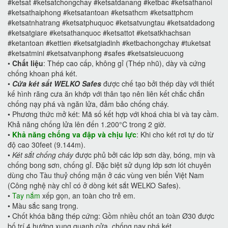
#ketsat #ketsatchongchay #ketsatdanang #ketbac #ketsathanoi
#ketsathaiphong #ketsatantoan #ketsathcm #ketsattphcm
#ketsatnhatrang #ketsatphuquoc #ketsatvungtau #ketsatdadong
#ketsatgiare #ketsathanquoc #ketsattot #ketsatkhachsan
#ketantoan #kettien #ketsatgiadinh #ketbachongchay #tuketsat
#ketsatmini #ketsatvanphong #safes #ketsatsieucuong
•
Chất liệu
: Thép cao cấp, không gỉ (Thép nhũ), dày và cứng
chống khoan phá két.
•
Cửa két sắt WELKO Safes
được chế tạo bởi thép dày với thiết
kế hình răng cưa ăn khớp với thân tạo nên liên kết chắc chắn
chống nạy phá và ngăn lửa, đảm bảo chống cháy.
•
Phương thức mở két: Mã số kết hợp với khoá chia bi và tay cầm.
Khả năng chống lửa lên đến 1.200°C trong 2 giờ.
•
Khả năng chống va đập và chịu lực
: Khi cho két rơi tự do từ
độ cao 30feet (9.144m).
•
Két sắt chống cháy
được phủ bởi các lớp sơn dày, bóng, mịn và
chống bong sơn, chống gỉ. Đặc biệt sử dụng lớp sơn lót chuyên
dùng cho Tàu thuỷ chống mặn ở các vùng ven biển Việt Nam
(Công nghệ này chỉ có ở dòng két sắt WELKO Safes).
•
Tay nắm
xếp gọn, an toàn cho trẻ em.
•
Màu sắc sang trọng.
•
Chốt khóa bằng thép cứng: Gồm nhiều chốt an toàn Ø30 được
bố trí 4 hướng xung quanh cửa, chống nạy phá két.