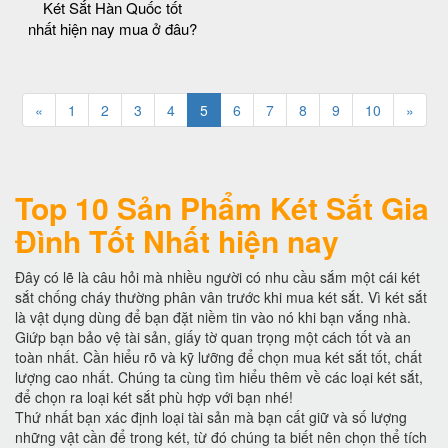
Két Sắt Hàn Quốc tốt
nhất hiện nay mua ở đâu?
«
1
2
3
4
5
6
7
8
9
10
»
Top 10 Sản Phẩm Két Sắt Gia
Đình Tốt Nhất hiện nay
Đây có lẽ là câu hỏi mà nhiều người có nhu cầu sắm một cái két
sắt chống cháy thường phân vân trước khi mua két sắt. Vì két sắt
là vật dụng dùng để bạn đặt niềm tin vào nó khi bạn vắng nhà.
Giứp bạn bảo vệ tài sản, giấy tờ quan trọng một cách tốt và an
toàn nhất. Cần hiểu rõ và kỹ lưỡng để chọn mua két sắt tốt, chất
lượng cao nhất. Chúng ta cùng tìm hiểu thêm về các loại két sắt,
để chọn ra loại két sắt phù hợp với bạn nhé!
Thứ nhất bạn xác định loại tài sản mà bạn cất giữ và số lượng
những vật cần để trong két, từ đó chúng ta biết nên chọn thể tích