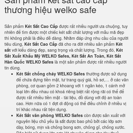
thương hiệu welko safe
Sản phẩm
Két Sắt Cao Cấp
được rất nhiều người ưa chuộng, tuy
nhiên để tìm được một chiếc két sắt chất lượng với mẫu mã đẹp
thì không phải là điều dễ dàng. Nhằm đáp ứng nhu cầu của người
tiêu dùng,
Két Sắt Cao Cấp
đã cho ra đời nhiều sản phẩm
Két
sắt
với kiểu dáng đẹp, sang trọng và chất lượng. Trong đó,
Két
Sắt Xuất Khẩu Mỹ WELKO Safes, Két Sắt An Toàn, Két Sắt
Hàn Quốc WELKO Safes
là một sản phẩm được rất nhiều người
tin dùng.
Két Sắt chống cháy WELKO Safes
thường được sử dụng
để chứa đựng tiền mặt, tư trang quý giá, hồ sơ,… ở các văn
phòng, cơ quan gồm 2 khoang với 1 ngăn kéo, 1 cánh mở
loại lớn đều nhau có khoá riêng biệt rất rộng rãi có thể để
được rất nhiều tiền mặt - tài liệu, đồ dùng với độ an toàn
cao. Hơn nữa có 1 đợt di động có thể điều chỉnh ở nhiều vị
trí khác nhau rất tiện dụng.
Két Sắt văn phòng WELKO Safes
còn được sản xuất với
nguyên liệu chủ yếu là sắt được bao phủ bởi các lớp sơn
dày, bóng, mịn và chống bong sơn, chống gỉ, chống xước.