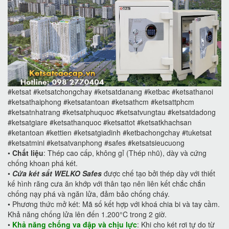
#ketsat #ketsatchongchay #ketsatdanang #ketbac #ketsathanoi
#ketsathaiphong #ketsatantoan #ketsathcm #ketsattphcm
#ketsatnhatrang #ketsatphuquoc #ketsatvungtau #ketsatdadong
#ketsatgiare #ketsathanquoc #ketsattot #ketsatkhachsan
#ketantoan #kettien #ketsatgiadinh #ketbachongchay #tuketsat
#ketsatmini #ketsatvanphong #safes #ketsatsieucuong
•
Chất liệu
: Thép cao cấp, không gỉ (Thép nhũ), dày và cứng
chống khoan phá két.
•
Cửa két sắt WELKO Safes
được chế tạo bởi thép dày với thiết
kế hình răng cưa ăn khớp với thân tạo nên liên kết chắc chắn
chống nạy phá và ngăn lửa, đảm bảo chống cháy.
•
Phương thức mở két: Mã số kết hợp với khoá chia bi và tay cầm.
Khả năng chống lửa lên đến 1.200°C trong 2 giờ.
•
Khả năng chống va đập và chịu lực
: Khi cho két rơi tự do từ