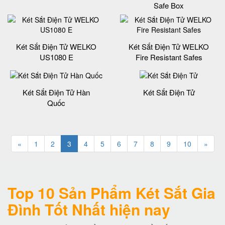
Safe Box
Két Sắt Điện Tử WELKO
Két Sắt Điện Tử WELKO
US1080 E
Fire Resistant Safes
Két Sắt Điện Tử Hàn
Két Sắt Điện Tử
Quốc
«
1
2
3
4
5
6
7
8
9
10
»
Top 10 Sản Phẩm Két Sắt Gia
Đình Tốt Nhất hiện nay