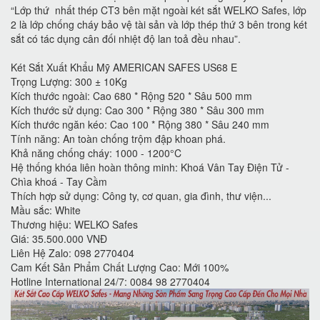
“Lớp thứ nhất thép CT3 bên mặt ngoài két sắt WELKO Safes, lớp
2 là lớp chống cháy bảo vệ tài sản và lớp thép thứ 3 bên trong két
sắt có tác dụng cân đối nhiệt độ lan toả đều nhau”.
Két Sắt Xuất Khẩu Mỹ AMERICAN SAFES US68 E
Trọng Lượng: 300 ± 10Kg
Kích thước ngoài: Cao 680 * Rộng 520 * Sâu 500 mm
Kích thước sử dụng: Cao 300 * Rộng 380 * Sâu 300 mm
Kích thước ngăn kéo: Cao 100 * Rộng 380 * Sâu 240 mm
Tính năng: An toàn chống trộm đập khoan phá.
Khả năng chống cháy: 1000 - 1200°C
Hệ thống khóa liên hoàn thông minh: Khoá Vân Tay Điện Tử -
Chìa khoá - Tay Cầm
Thích hợp sử dụng: Công ty, cơ quan, gia đình, thư viện...
Mầu sắc: White
Thương hiệu: WELKO Safes
Giá: 35.500.000 VNĐ
Liên Hệ Zalo: 098 2770404
Cam Kết Sản Phẩm Chất Lượng Cao: Mới 100%
Hotline International 24/7: 0084 98 2770404