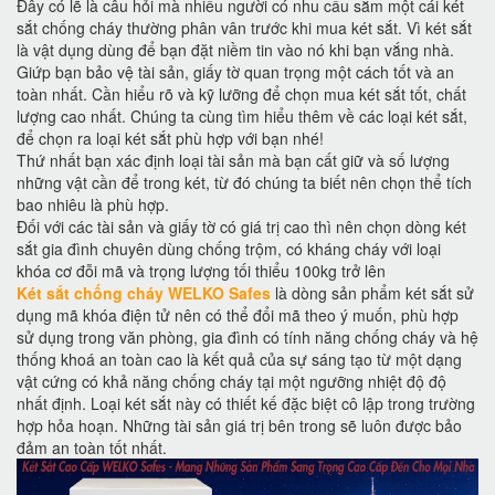
Đây có lẽ là câu hỏi mà nhiều người có nhu cầu sắm một cái két
sắt chống cháy thường phân vân trước khi mua két sắt. Vì két sắt
là vật dụng dùng để bạn đặt niềm tin vào nó khi bạn vắng nhà.
Giứp bạn bảo vệ tài sản, giấy tờ quan trọng một cách tốt và an
toàn nhất. Cần hiểu rõ và kỹ lưỡng để chọn mua két sắt tốt, chất
lượng cao nhất. Chúng ta cùng tìm hiểu thêm về các loại két sắt,
để chọn ra loại két sắt phù hợp với bạn nhé!
Thứ nhất bạn xác định loại tài sản mà bạn cất giữ và số lượng
những vật cần để trong két, từ đó chúng ta biết nên chọn thể tích
bao nhiêu là phù hợp.
Đối với các tài sản và giấy tờ có giá trị cao thì nên chọn dòng két
sắt gia đình chuyên dùng chống trộm, có kháng cháy với loại
khóa cơ đỗi mã và trọng lượng tối thiểu 100kg trở lên
Két sắt chống cháy WELKO Safes
là dòng sản phẩm két sắt sử
dụng mã khóa điện tử nên có thể đổi mã theo ý muốn, phù hợp
sử dụng trong văn phòng, gia đình có tính năng chống cháy và hệ
thống khoá an toàn cao là kết quả của sự sáng tạo từ một dạng
vật cứng có khả năng chống cháy tại một ngưỡng nhiệt độ độ
nhất định. Loại két sắt này có thiết kế đặc biệt cô lập trong trường
hợp hỏa hoạn. Những tài sản giá trị bên trong sẽ luôn được bảo
đảm an toàn tốt nhất.