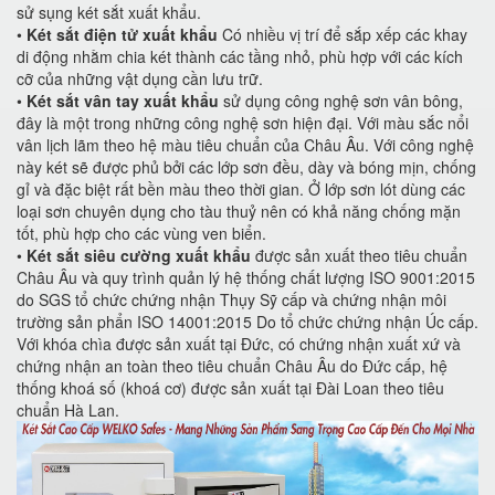
sử sụng két sắt xuất khẩu.
•
Két sắt điện tử xuất khẩu
Có nhiều vị trí để sắp xếp các khay
di động nhằm chia két thành các tầng nhỏ, phù hợp với các kích
cỡ của những vật dụng cần lưu trữ.
•
Két sắt vân tay xuất khẩu
sử dụng công nghệ sơn vân bông,
đây là một trong những công nghệ sơn hiện đại. Với màu sắc nổi
vân lịch lãm theo hệ màu tiêu chuẩn của Châu Âu. Với công nghệ
này két sẽ được phủ bởi các lớp sơn đều, dày và bóng mịn, chống
gỉ và đặc biệt rất bền màu theo thời gian. Ở lớp sơn lót dùng các
loại sơn chuyên dụng cho tàu thuỷ nên có khả năng chống mặn
tốt, phù hợp cho các vùng ven biển.
•
Két sắt siêu cường xuất khẩu
được sản xuất theo tiêu chuẩn
Châu Âu và quy trình quản lý hệ thống chất lượng ISO 9001:2015
do SGS tổ chức chứng nhận Thụy Sỹ cấp và chứng nhận môi
trường sản phẩn ISO 14001:2015 Do tổ chức chứng nhận Úc cấp.
Với khóa chìa được sản xuất tại Đức, có chứng nhận xuất xứ và
chứng nhận an toàn theo tiêu chuẩn Châu Âu do Đức cấp, hệ
thống khoá số (khoá cơ) được sản xuất tại Đài Loan theo tiêu
chuẩn Hà Lan.