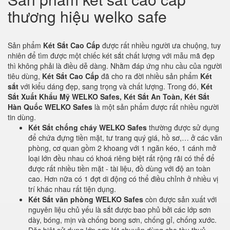
thương hiệu welko safe
Sản phẩm
Két Sắt Cao Cấp
được rất nhiều người ưa chuộng, tuy
nhiên để tìm được một chiếc két sắt chất lượng với mẫu mã đẹp
thì không phải là điều dễ dàng. Nhằm đáp ứng nhu cầu của người
tiêu dùng,
Két Sắt Cao Cấp
đã cho ra đời nhiều sản phẩm
Két
sắt
với kiểu dáng đẹp, sang trọng và chất lượng. Trong đó,
Két
Sắt Xuất Khẩu Mỹ WELKO Safes, Két Sắt An Toàn, Két Sắt
Hàn Quốc WELKO Safes
là một sản phẩm được rất nhiều người
tin dùng.
Két Sắt chống cháy WELKO Safes
thường được sử dụng
để chứa đựng tiền mặt, tư trang quý giá, hồ sơ,… ở các văn
phòng, cơ quan gồm 2 khoang với 1 ngăn kéo, 1 cánh mở
loại lớn đều nhau có khoá riêng biệt rất rộng rãi có thể để
được rất nhiều tiền mặt - tài liệu, đồ dùng với độ an toàn
cao. Hơn nữa có 1 đợt di động có thể điều chỉnh ở nhiều vị
trí khác nhau rất tiện dụng.
Két Sắt văn phòng WELKO Safes
còn được sản xuất với
nguyên liệu chủ yếu là sắt được bao phủ bởi các lớp sơn
dày, bóng, mịn và chống bong sơn, chống gỉ, chống xước.