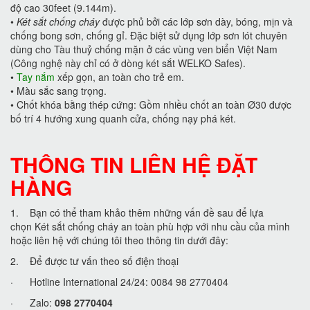
độ cao 30feet (9.144m).
•
Két sắt chống cháy
được phủ bởi các lớp sơn dày, bóng, mịn và
chống bong sơn, chống gỉ. Đặc biệt sử dụng lớp sơn lót chuyên
dùng cho Tàu thuỷ chống mặn ở các vùng ven biển Việt Nam
(Công nghệ này chỉ có ở dòng két sắt WELKO Safes).
•
Tay nắm
xếp gọn, an toàn cho trẻ em.
•
Màu sắc sang trọng.
•
Chốt khóa bằng thép cứng: Gồm nhiều chốt an toàn Ø30 được
bố trí 4 hướng xung quanh cửa, chống nạy phá két.
THÔNG TIN LIÊN HỆ ĐẶT
HÀNG
1. Bạn có thể tham khảo thêm những vấn đề sau để lựa
chọn Két sắt chống cháy an toàn phù hợp với nhu cầu của mình
hoặc liên hệ với chúng tôi theo thông tin dưới đây:
2. Để được tư vấn theo số điện thoại
· Hotline International 24/24: 0084 98 2770404
· Zalo:
098 2770404