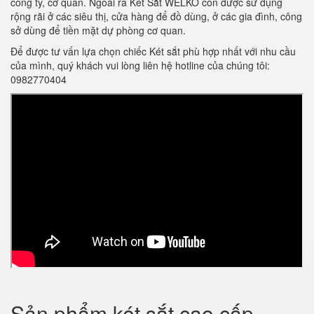
công ty, cơ quan. Ngoài ra Két Sắt WELKO còn được sử dụng
rộng rãi ở các siêu thị, cửa hàng để đồ dùng, ở các gia đình, công
sở dùng để tiền mặt dự phòng cơ quan.
Để được tư vấn lựa chọn chiếc Két sắt phù hợp nhất với nhu cầu
của mình, quý khách vui lòng liên hệ hotline của chúng tôi:
0982770404
Sản phẩm két sắt cao cấp