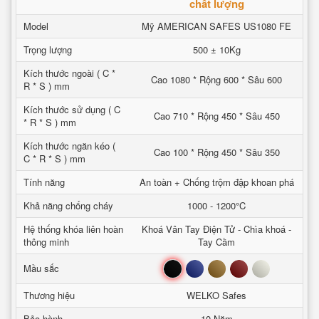
chất lượng
Model
Mỹ AMERICAN SAFES US1080 FE
Trọng lượng
500 ± 10Kg
Kích thước ngoài ( C *
Cao 1080 * Rộng 600 * Sâu 600
R * S ) mm
Kích thước sử dụng ( C
Cao 710 * Rộng 450 * Sâu 450
* R * S ) mm
Kích thước ngăn kéo (
Cao 100 * Rộng 450 * Sâu 350
C * R * S ) mm
Tính năng
An toàn + Chống trộm đập khoan phá
Khả năng chống cháy
1000 - 1200°C
Hệ thống khóa liên hoàn
Khoá Vân Tay Điện Tử - Chìa khoá -
thông minh
Tay Cầm
Đen
Xanh
Nâu
Đỏ
Trắng
Mầu sắc
Thương hiệu
WELKO Safes
Bảo hành
10 Năm