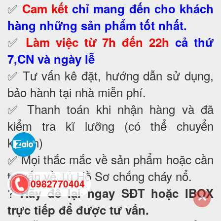
✅
Cam kết
chỉ mang đến cho khách
hàng những sản phẩm tốt nhất.
✅
Làm việc từ 7h đến 22h
cả thứ
7,CN và ngày lễ
✅ Tư vấn kê đặt, hướng dẫn sử dụng,
bảo hành tại nhà
miễn phí.
✅ Thanh toán khi nhận hàng và đã
kiểm tra kĩ lưỡng (có thể chuyển
khoản)
✅ Mọi thắc mắc về sản phẩm hoặc cần
tư vấn về Tủ Hồ Sơ chống cháy nổ
.
0982770404
?
Hãy để lại ngay SĐT hoặc IBOX
trực tiếp để được tư vấn.
back