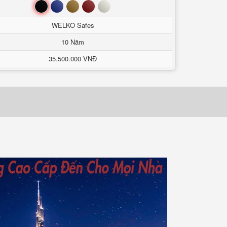
Đen
Xanh
Nâu
Đỏ
Trắng
WELKO Safes
10 Năm
35.500.000 VNĐ