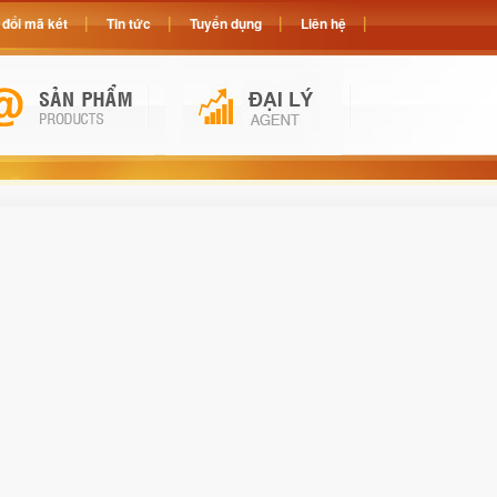
đổi mã két
Tin tức
Tuyển dụng
Liên hệ