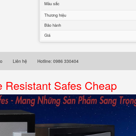
Mầu sắc
Thương hiệu
Bảo hành
Giá
eo
Liên hệ
Hotline: 0986 330404
e Resistant Safes Cheap