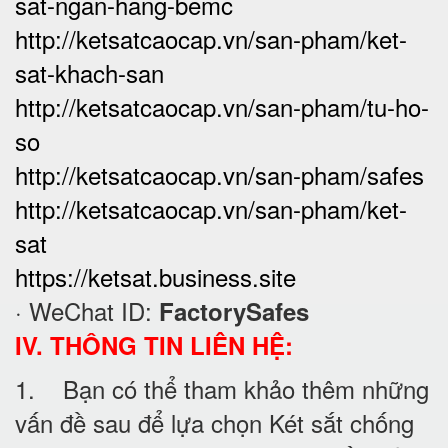
sat-ngan-hang-bemc
http://ketsatcaocap.vn/san-pham/ket-
sat-khach-san
http://ketsatcaocap.vn/san-pham/tu-ho-
so
http://ketsatcaocap.vn/san-pham/safes
http://ketsatcaocap.vn/san-pham/ket-
sat
https://ketsat.business.site
· WeChat ID:
FactorySafes
IV. THÔNG TIN LIÊN HỆ:
1. Bạn có thể tham khảo thêm những
vấn đề sau để lựa chọn Két sắt chống