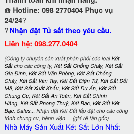
☎️
Hotline: 098 2770404 Phục vụ
?
24/24
?
Nhận đặt Tủ sắt theo yêu cầu.
Liên hệ: 098.277.0404
(Công ty chuyên sản xuất phân phối các loại
Két
Sắt
cho các công ty,
Két Sắt Chống Cháy
,
Két Sắt
Gia Đình
,
Két Sắt Văn Phòng
,
Két Sắt Chống
Cháy
,
Két Sắt Vân Tay
,
Két Sắt Điện Tử
,
Két Sắt Đổi
Mã
,
Két Sắt Xuất Khẩu
,
Két Sắt Dự Án
,
Két Sắt
Chung Cư
,
Két Sắt An Toàn
,
Két Sắt Chính
Hãng
,
Két Sắt Phong Thuỷ
,
Két Bạc
,
Két Sắt Két
Bạc
,
Safes
... Nhận đặt Két Sắt lắp đặt cho các công
trình chung cư, bệnh viện.....(giá rẻ tận gốc)
Nhà Máy Sản Xuất Két Sắt
Lớn Nhất