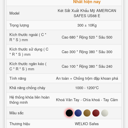
Nhất hiện nay
Két Sắt Xuất Khẩu Mỹ AMERICAN
Model
SAFES US68 E
Trọng lượng
300 ± 10Kg
Kích thước ngoài ( C *
Cao 680 * Rộng 520 * Sâu 500
R * S ) mm
Kích thước sử dụng ( C
Cao 300 * Rộng 380 * Sâu 300
* R * S ) mm
Kích thước ngăn kéo (
Cao 100 * Rộng 380 * Sâu 240
C * R * S ) mm
Tính năng
An toàn + Chống trộm đập khoan phá
Khả năng chống cháy
1000 - 1200°C
Hệ thống khóa liên hoàn
Khoá Vân Tay - Chìa khoá - Tay Cầm
thông minh
Đen
Xanh
Nâu
Đỏ
Trắng
Mầu sắc
Thương hiệu
WELKO Safes