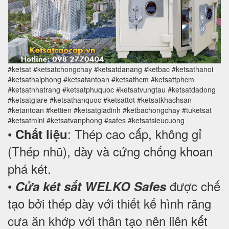
#ketsat #ketsatchongchay #ketsatdanang #ketbac #ketsathanoi
#ketsathaiphong #ketsatantoan #ketsathcm #ketsattphcm
#ketsatnhatrang #ketsatphuquoc #ketsatvungtau #ketsatdadong
#ketsatgiare #ketsathanquoc #ketsattot #ketsatkhachsan
#ketantoan #kettien #ketsatgiadinh #ketbachongchay #tuketsat
#ketsatmini #ketsatvanphong #safes #ketsatsieucuong
•
: Thép cao cấp, không gỉ
Chất liệu
(Thép nhũ), dày và cứng chống khoan
phá két.
•
được chế
Cửa két sắt WELKO Safes
tạo bởi thép dày với thiết kế hình răng
cưa ăn khớp với thân tạo nên liên kết