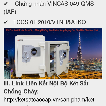
✔ Chứng nhận VINCAS 049-QMS
(IAF)
✔ TCCS 01:2010/VTNH&ATKQ
III. Link Liên Kết Nội Bộ Két Sắt
Chống Cháy:
http://ketsatcaocap.vn/san-pham/ket-