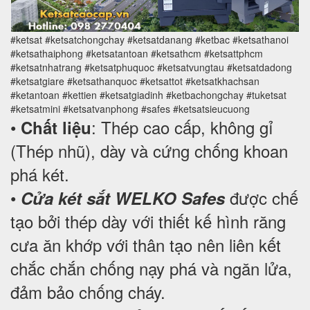
#ketsat #ketsatchongchay #ketsatdanang #ketbac #ketsathanoi
#ketsathaiphong #ketsatantoan #ketsathcm #ketsattphcm
#ketsatnhatrang #ketsatphuquoc #ketsatvungtau #ketsatdadong
#ketsatgiare #ketsathanquoc #ketsattot #ketsatkhachsan
#ketantoan #kettien #ketsatgiadinh #ketbachongchay #tuketsat
#ketsatmini #ketsatvanphong #safes #ketsatsieucuong
•
: Thép cao cấp, không gỉ
Chất liệu
(Thép nhũ), dày và cứng chống khoan
phá két.
•
được chế
Cửa két sắt WELKO Safes
tạo bởi thép dày với thiết kế hình răng
cưa ăn khớp với thân tạo nên liên kết
chắc chắn chống nạy phá và ngăn lửa,
đảm bảo chống cháy.