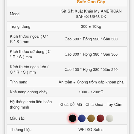
Safe Cao Cấp
Két Sắt Xuất Khẩu Mỹ AMERICAN
Model
SAFES US68 DK
Trọng lượng
300 ± 10Kg
Kích thước ngoài ( C *
Cao 680 * Rộng 520 * Sâu 500
R * S ) mm
Kích thước sử dụng ( C
Cao 300 * Rộng 380 * Sâu 300
* R * S ) mm
Kích thước ngăn kéo (
Cao 100 * Rộng 380 * Sâu 240
C * R * S ) mm
Tính năng
An toàn + Chống trộm đập khoan phá
Khả năng chống cháy
1000 - 1200°C
Hệ thống khóa liên hoàn
Khoá Đổi Mã - Chìa khoá - Tay Cầm
thông minh
Đen
Xanh
Nâu
Đỏ
Trắng
Mầu sắc
Thương hiệu
WELKO Safes