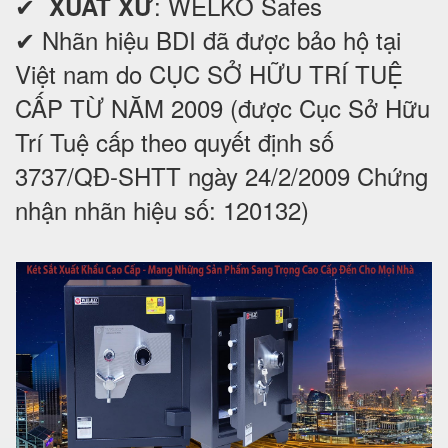
✔
: WELKO Safes
XUẤT XỨ
✔ Nhãn hiệu BDI đã được bảo hộ tại
Việt nam do CỤC SỞ HỮU TRÍ TUỆ
CẤP TỪ NĂM 2009 (được Cục Sở Hữu
Trí Tuệ cấp theo quyết định số
3737/QĐ-SHTT ngày 24/2/2009 Chứng
nhận nhãn hiệu số: 120132)