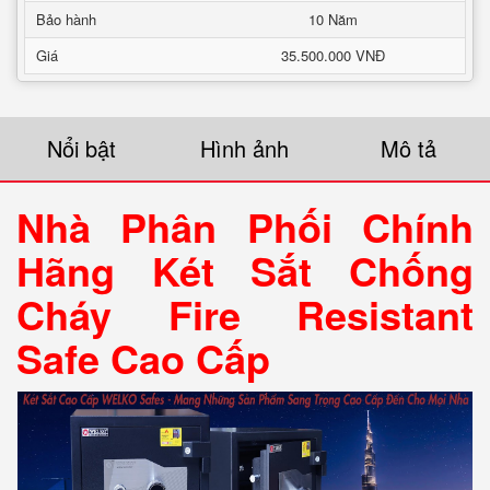
Bảo hành
10 Năm
Giá
35.500.000 VNĐ
Nổi bật
Hình ảnh
Mô tả
Nhà Phân Phối Chính
Hãng Két Sắt Chống
Cháy Fire Resistant
Safe Cao Cấp