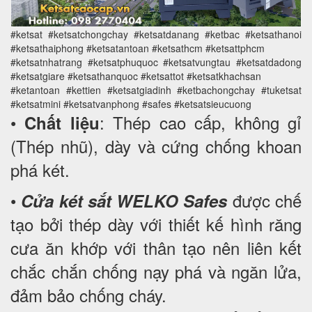
#ketsat #ketsatchongchay #ketsatdanang #ketbac #ketsathanoi
#ketsathaiphong #ketsatantoan #ketsathcm #ketsattphcm
#ketsatnhatrang #ketsatphuquoc #ketsatvungtau #ketsatdadong
#ketsatgiare #ketsathanquoc #ketsattot #ketsatkhachsan
#ketantoan #kettien #ketsatgiadinh #ketbachongchay #tuketsat
#ketsatmini #ketsatvanphong #safes #ketsatsieucuong
•
: Thép cao cấp, không gỉ
Chất liệu
(Thép nhũ), dày và cứng chống khoan
phá két.
•
được chế
Cửa két sắt WELKO Safes
tạo bởi thép dày với thiết kế hình răng
cưa ăn khớp với thân tạo nên liên kết
chắc chắn chống nạy phá và ngăn lửa,
đảm bảo chống cháy.