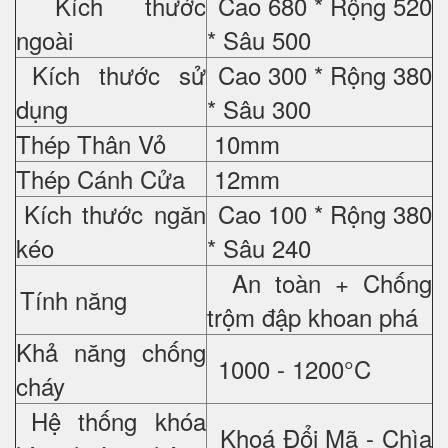
Kích thước
Cao 680 * Rộng 520
ngoài
* Sâu 500
Kích thước sử
Cao 300 * Rộng 380
dụng
* Sâu 300
Thép Thân Vỏ
10mm
Thép Cánh Cửa
12mm
Kích thước ngăn
Cao 100 * Rộng 380
kéo
* Sâu 240
An toàn + Chống
Tính năng
trộm đập khoan phá
Khả năng chống
1000 - 1200°C
cháy
Hệ thống khóa
Khoá Đổi Mã - Chìa