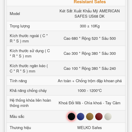
Resistant Safes
Két Sắt Xuất Khẩu Mỹ AMERICAN
Model
SAFES US68 DK
Trọng lượng
300 ± 10Kg
Kích thước ngoài ( C *
Cao 680 * Rộng 520 * Sâu 500
R * S ) mm
Kích thước sử dụng ( C
Cao 300 * Rộng 380 * Sâu 300
* R * S ) mm
Kích thước ngăn kéo (
Cao 100 * Rộng 380 * Sâu 240
C * R * S ) mm
Tính năng
An toàn + Chống trộm đập khoan phá
Khả năng chống cháy
1000 - 1200°C
Hệ thống khóa liên hoàn
Khoá Đổi Mã - Chìa khoá - Tay Cầm
thông minh
Đen
Xanh
Nâu
Đỏ
Trắng
Mầu sắc
Thương hiệu
WELKO Safes