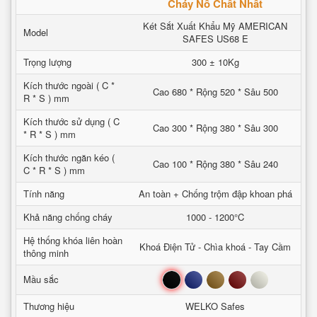
Cháy Nổ Chất Nhất
Két Sắt Xuất Khẩu Mỹ AMERICAN
Model
SAFES US68 E
Trọng lượng
300 ± 10Kg
Kích thước ngoài ( C *
Cao 680 * Rộng 520 * Sâu 500
R * S ) mm
Kích thước sử dụng ( C
Cao 300 * Rộng 380 * Sâu 300
* R * S ) mm
Kích thước ngăn kéo (
Cao 100 * Rộng 380 * Sâu 240
C * R * S ) mm
Tính năng
An toàn + Chống trộm đập khoan phá
Khả năng chống cháy
1000 - 1200°C
Hệ thống khóa liên hoàn
Khoá Điện Tử - Chìa khoá - Tay Cầm
thông minh
Đen
Xanh
Nâu
Đỏ
Trắng
Mầu sắc
Thương hiệu
WELKO Safes