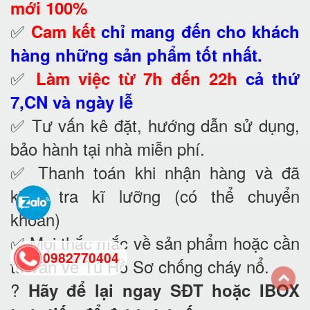
mới 100%
✅
Cam kết
chỉ mang đến cho khách
hàng những sản phẩm tốt nhất.
✅
Làm việc từ 7h đến 22h
cả thứ
7,CN và ngày lễ
✅ Tư vấn kê đặt, hướng dẫn sử dụng,
bảo hành tại nhà
miễn phí.
✅ Thanh toán khi nhận hàng và đã
kiểm tra kĩ lưỡng (có thể chuyển
khoản)
✅ Mọi thắc mắc về sản phẩm hoặc cần
0982770404
tư vấn về Tủ Hồ Sơ chống cháy nổ
.
?
Hãy để lại ngay SĐT hoặc IBOX
back