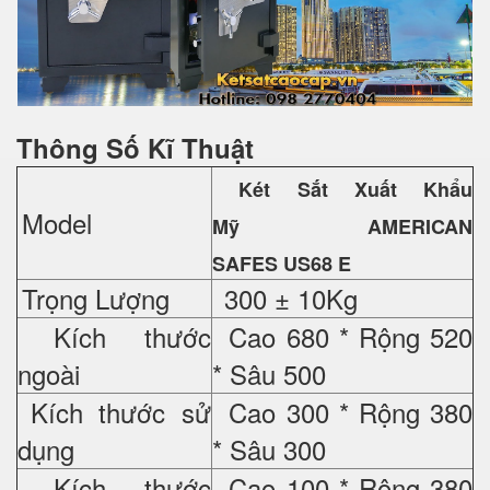
Thông Số Kĩ Thuật
Két Sắt Xuất Khẩu
Model
Mỹ
AMERICAN
SAFES US68 E
Trọng Lượng
300 ± 10Kg
Kích thước
Cao 680 * Rộng 520
ngoài
* Sâu 500
Kích thước sử
Cao 300 * Rộng 380
dụng
* Sâu 300
Kích thước
Cao 100 * Rộng 380