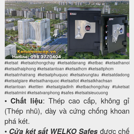
#ketsat #ketsatchongchay #ketsatdanang #ketbac #ketsathanoi
#ketsathaiphong #ketsatantoan #ketsathcm #ketsattphcm
#ketsatnhatrang #ketsatphuquoc #ketsatvungtau #ketsatdadong
#ketsatgiare #ketsathanquoc #ketsattot #ketsatkhachsan
#ketantoan #kettien #ketsatgiadinh #ketbachongchay #tuketsat
#ketsatmini #ketsatvanphong #safes #ketsatsieucuong
•
: Thép cao cấp, không gỉ
Chất liệu
(Thép nhũ), dày và cứng chống khoan
phá két.
•
được chế
Cửa két sắt WELKO Safes