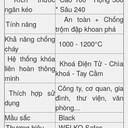
ngăn kéo
* Sâu 240
An toàn + Chống
Tính năng
trộm đập khoan phá
Khả năng chống
1000 - 1200°C
cháy
Hệ thống khóa
Khoá Điện Tử - Chìa
liên hoàn thông
khoá - Tay Cầm
minh
Công ty, cơ quan, gia
Thích hợp sử
đình, thư viện, văn
dụng
phòng...
Mầu sắc
Black
Thương hiệu
WELKO Safes