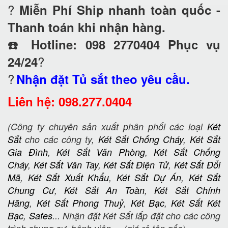
?
Miễn Phí Ship nhanh toàn quốc -
Thanh toán khi nhận hàng.
☎️
Hotline: 098 2770404 Phục vụ
?
24/24
?
Nhận đặt Tủ sắt theo yêu cầu.
Liên hệ: 098.277.0404
(Công ty chuyên sản xuất phân phối các loại
Két
Sắt
cho các công ty,
Két Sắt Chống Cháy
,
Két Sắt
Gia Đình
,
Két Sắt Văn Phòng
,
Két Sắt Chống
Cháy
,
Két Sắt Vân Tay
,
Két Sắt Điện Tử
,
Két Sắt Đổi
Mã
,
Két Sắt Xuất Khẩu
,
Két Sắt Dự Án
,
Két Sắt
Chung Cư
,
Két Sắt An Toàn
,
Két Sắt Chính
Hãng
,
Két Sắt Phong Thuỷ
,
Két Bạc
,
Két Sắt Két
Bạc
,
Safes
... Nhận đặt Két Sắt lắp đặt cho các công