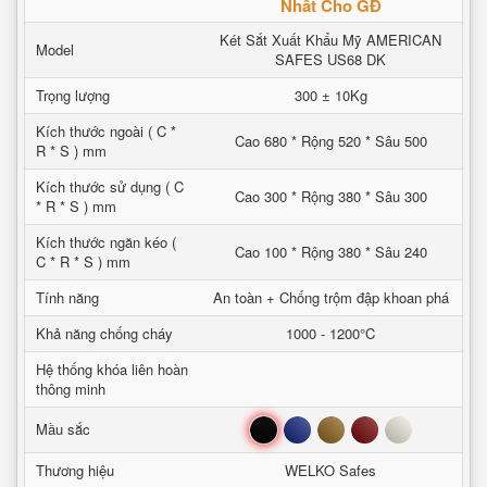
Nhất Cho GĐ
Két Sắt Xuất Khẩu Mỹ AMERICAN
Model
SAFES US68 DK
Trọng lượng
300 ± 10Kg
Kích thước ngoài ( C *
Cao 680 * Rộng 520 * Sâu 500
R * S ) mm
Kích thước sử dụng ( C
Cao 300 * Rộng 380 * Sâu 300
* R * S ) mm
Kích thước ngăn kéo (
Cao 100 * Rộng 380 * Sâu 240
C * R * S ) mm
Tính năng
An toàn + Chống trộm đập khoan phá
Khả năng chống cháy
1000 - 1200°C
Hệ thống khóa liên hoàn
thông minh
Đen
Xanh
Nâu
Đỏ
Trắng
Mầu sắc
Thương hiệu
WELKO Safes