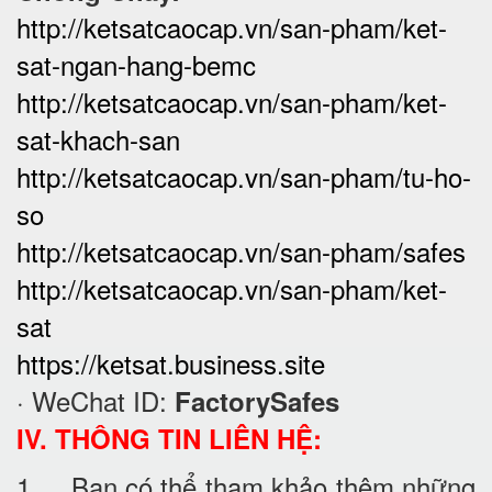
http://ketsatcaocap.vn/san-pham/ket-
sat-ngan-hang-bemc
http://ketsatcaocap.vn/san-pham/ket-
sat-khach-san
http://ketsatcaocap.vn/san-pham/tu-ho-
so
http://ketsatcaocap.vn/san-pham/safes
http://ketsatcaocap.vn/san-pham/ket-
sat
https://ketsat.business.site
· WeChat ID:
FactorySafes
IV. THÔNG TIN LIÊN HỆ:
1. Bạn có thể tham khảo thêm những