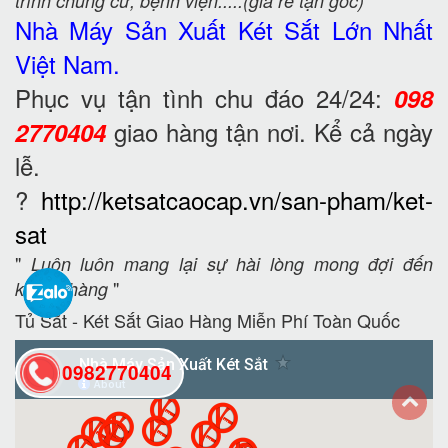
trình chung cư, bệnh viện.....(giá rẻ tận gốc)
Nhà Máy Sản Xuất Két Sắt
Lớn Nhất
Việt Nam.
Phục vụ tận tình chu đáo 24/24:
098
giao hàng tận nơi. Kể cả ngày
2770404
lễ.
?
http://ketsatcaocap.vn/san-pham/ket-
sat
"
Luôn luôn mang lại sự hài lòng mong đợi đến
"
khách hàng
Tủ Sắt - Két Sắt Giao Hàng Miễn Phí Toàn Quốc
0982770404
back