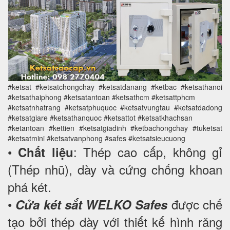
#ketsat #ketsatchongchay #ketsatdanang #ketbac #ketsathanoi
#ketsathaiphong #ketsatantoan #ketsathcm #ketsattphcm
#ketsatnhatrang #ketsatphuquoc #ketsatvungtau #ketsatdadong
#ketsatgiare #ketsathanquoc #ketsattot #ketsatkhachsan
#ketantoan #kettien #ketsatgiadinh #ketbachongchay #tuketsat
#ketsatmini #ketsatvanphong #safes #ketsatsieucuong
•
: Thép cao cấp, không gỉ
Chất liệu
(Thép nhũ), dày và cứng chống khoan
phá két.
•
được chế
Cửa két sắt WELKO Safes
tạo bởi thép dày với thiết kế hình răng