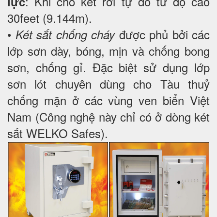
: Khi cho két rơi tự do từ độ cao
lực
30feet (9.144m).
•
được phủ bởi các
Két sắt chống cháy
lớp sơn dày, bóng, mịn và chống bong
sơn, chống gỉ. Đặc biệt sử dụng lớp
sơn lót chuyên dùng cho Tàu thuỷ
chống mặn ở các vùng ven biển Việt
Nam (Công nghệ này chỉ có ở dòng két
sắt WELKO Safes).