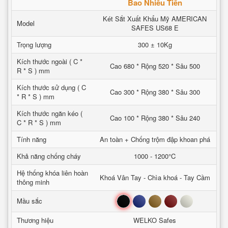
Bao Nhiêu Tiền
Két Sắt Xuất Khẩu Mỹ AMERICAN
Model
SAFES US68 E
Trọng lượng
300 ± 10Kg
Kích thước ngoài ( C *
Cao 680 * Rộng 520 * Sâu 500
R * S ) mm
Kích thước sử dụng ( C
Cao 300 * Rộng 380 * Sâu 300
* R * S ) mm
Kích thước ngăn kéo (
Cao 100 * Rộng 380 * Sâu 240
C * R * S ) mm
Tính năng
An toàn + Chống trộm đập khoan phá
Khả năng chống cháy
1000 - 1200°C
Hệ thống khóa liên hoàn
Khoá Vân Tay - Chìa khoá - Tay Cầm
thông minh
Đen
Xanh
Nâu
Đỏ
Trắng
Mầu sắc
Thương hiệu
WELKO Safes