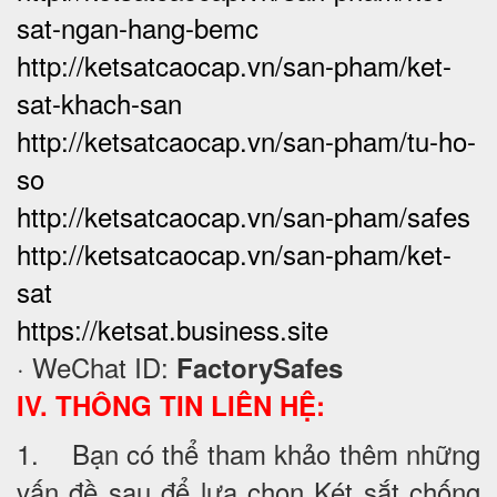
sat-ngan-hang-bemc
http://ketsatcaocap.vn/san-pham/ket-
sat-khach-san
http://ketsatcaocap.vn/san-pham/tu-ho-
so
http://ketsatcaocap.vn/san-pham/safes
http://ketsatcaocap.vn/san-pham/ket-
sat
https://ketsat.business.site
· WeChat ID:
FactorySafes
IV. THÔNG TIN LIÊN HỆ:
1. Bạn có thể tham khảo thêm những
vấn đề sau để lựa chọn Két sắt chống