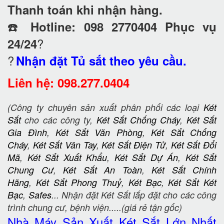
Thanh toán khi nhận hàng.
☎️
Hotline: 098 2770404 Phục vụ
?
24/24
?
Nhận đặt Tủ sắt theo yêu cầu.
Liên hệ: 098.277.0404
(Công ty chuyên sản xuất phân phối các loại
Két
Sắt
cho các công ty,
Két Sắt Chống Cháy
,
Két Sắt
Gia Đình
,
Két Sắt Văn Phòng
,
Két Sắt Chống
Cháy
,
Két Sắt Vân Tay
,
Két Sắt Điện Tử
,
Két Sắt Đổi
Mã
,
Két Sắt Xuất Khẩu
,
Két Sắt Dự Án
,
Két Sắt
Chung Cư
,
Két Sắt An Toàn
,
Két Sắt Chính
Hãng
,
Két Sắt Phong Thuỷ
,
Két Bạc
,
Két Sắt Két
Bạc
,
Safes
... Nhận đặt Két Sắt lắp đặt cho các công
trình chung cư, bệnh viện.....(giá rẻ tận gốc)
Nhà Máy Sản Xuất Két Sắt
Lớn Nhất