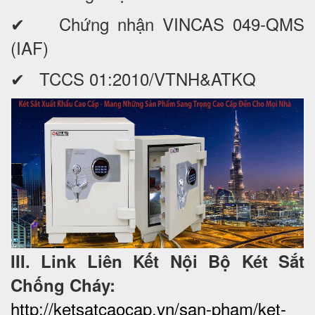
✔ Chứng nhận VINCAS 049-QMS
(IAF)
✔ TCCS 01:2010/VTNH&ATKQ
III. Link Liên Kết Nội Bộ Két Sắt
Chống Cháy:
http://ketsatcaocap.vn/san-pham/ket-