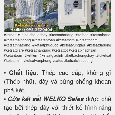
#ketsat #ketsatchongchay #ketsatdanang #ketbac #ketsathanoi
#ketsathaiphong #ketsatantoan #ketsathcm #ketsattphcm
#ketsatnhatrang #ketsatphuquoc #ketsatvungtau #ketsatdadong
#ketsatgiare #ketsathanquoc #ketsattot #ketsatkhachsan
#ketantoan #kettien #ketsatgiadinh #ketbachongchay #tuketsat
#ketsatmini #ketsatvanphong #safes #ketsatsieucuong
•
: Thép cao cấp, không gỉ
Chất liệu
(Thép nhũ), dày và cứng chống khoan
phá két.
•
được chế
Cửa két sắt WELKO Safes
tạo bởi thép dày với thiết kế hình răng