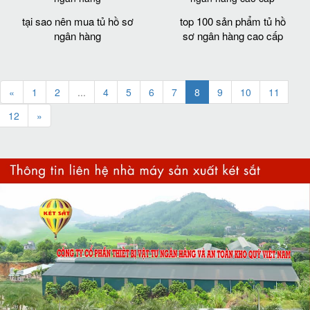
tại sao nên mua tủ hồ sơ
top 100 sản phẩm tủ hồ
ngân hàng
sơ ngân hàng cao cấp
«
1
2
...
4
5
6
7
8
9
10
11
12
»