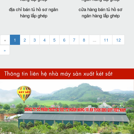
địa chỉ bán tủ hồ sơ ngân
cửa hàng bán tủ hồ sơ
hàng lắp ghép
ngân hàng lắp ghép
«
1
2
3
4
5
6
7
8
...
11
12
»