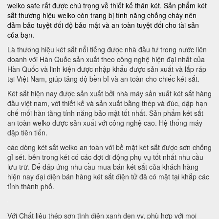
welko safe rất được chú trọng về thiết kế thân két. Sản phẩm két
sắt thương hiệu welko còn trang bị tính năng chống cháy nên
đảm bảo tuyệt đối độ bảo mật và an toàn tuyệt đối cho tài sản
của bạn.
Là thương hiệu két sắt nổi tiếng được nhà đầu tư trong nước liên
doanh với Hàn Quốc sản xuất theo công nghệ hiện đại nhất của
Hàn Quốc và linh kiện được nhập khẩu được sản xuất và lắp ráp
tại Việt Nam, giúp tăng độ bền bỉ và an toàn cho chiếc két sắt.
Két sắt hiện nay được sản xuất bởi nhà máy sản xuất két sắt hàng
đầu việt nam, với thiết kế và sản xuất bằng thép và đúc, dập hạn
chế mối hàn tăng tính năng bảo mật tốt nhất. Sản phẩm két sắt
an toàn welko được sản xuất với công nghệ cao. Hệ thống máy
dập tiên tiến.
các dòng két sắt welko an toàn với bề mặt két sắt được sơn chống
gỉ sét. bên trong két có các đợt di động phụ vụ tốt nhất nhu cầu
lưu trữ. Để đáp ứng nhu cầu mua bán két sắt của khách hàng
hiện nay đại diện bán hàng két sắt điện tử đã có mặt tại khắp các
tỉnh thành phố.
Với Chất liệu thép sơn tĩnh điện xanh đen vv, phù hợp với mọi