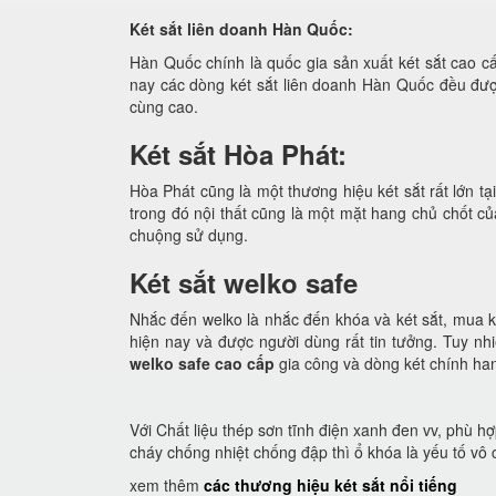
Két sắt liên doanh Hàn Quốc:
Hàn Quốc chính là quốc gia sản xuất két sắt cao cấ
nay các dòng két sắt liên doanh Hàn Quốc đều đượ
cùng cao.
Két sắt Hòa Phát:
Hòa Phát cũng là một thương hiệu két sắt rất lớn t
trong đó nội thất cũng là một mặt hang chủ chốt c
chuộng sử dụng.
Két sắt welko safe
Nhắc đến welko là nhắc đến khóa và két sắt, mua ké
hiện nay và được người dùng rất tin tưởng. Tuy nhi
welko safe cao cấp
gia công và dòng két chính ha
Với Chất liệu thép sơn tĩnh điện xanh đen vv, phù h
cháy chống nhiệt chống đập thì ổ khóa là yếu tố vô
xem thêm
các thương hiệu két sắt nổi tiếng