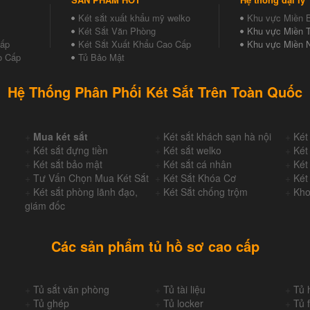
Két sắt xuất khẩu mỹ welko
Khu vực Miền 
Két Sắt Văn Phòng
Khu vực Miền T
Cấp
Két Sắt Xuất Khẩu Cao Cấp
Khu vực Miền 
o Cấp
Tủ Bảo Mật
Hệ Thống Phân Phối Két Sắt Trên Toàn Quốc
+
Mua két sắt
+
Két sắt khách sạn hà nội
+
Két
+
Két sắt đựng tiền
+
Két sắt welko
+
Két
+
Két sắt bảo mật
+
Két sắt cá nhân
+
Két
+
Tư Vấn Chọn Mua Két Sắt
+
Két Sắt Khóa Cơ
+
Két
+
Két sắt phòng lãnh đạo,
+
Két Sắt chống trộm
+
Kho
giám đốc
Các sản phẩm tủ hồ sơ cao cấp
+
Tủ sắt văn phòng
+
Tủ tài liệu
+
Tủ 
+
Tủ ghép
+
Tủ locker
+
Tủ f