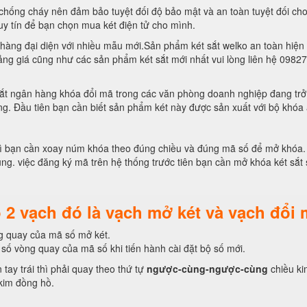
chống cháy nên đảm bảo tuyệt đối độ bảo mật và an toàn tuyệt đối cho t
uy tín để bạn chọn mua két điện tử cho mình.
àng đại diện với nhiều mẫu mới.Sản phẩm két sắt welko an toàn hiện 
ảng giá cũng như các sản phẩm két sắt mới nhất vui lòng liên hệ 098
ắt ngân hàng khóa đổi mã trong các văn phòng doanh nghiệp đang trở 
g. Đầu tiên bạn cần biết sản phẩm két này được sản xuất với bộ khóa
ì bạn cần xoay núm khóa theo đúng chiều và đúng mã số để mở khóa. 
ụng. việc đăng ký mã trên hệ thống trước tiên bạn cần mở khóa két sắt
 2 vạch đó là vạch mở két và vạch đổi 
g quay của mã số mở két.
số vòng quay của mã số khi tiến hành cài đặt bộ số mới.
ay trái thì phải quay theo thứ tự
ngược-cùng-ngược-cùng
chiều ki
kim đồng hồ.