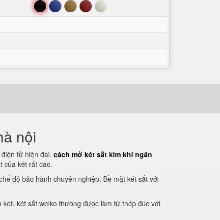
Đen
Xanh
Nâu
Đỏ
Trắng
hà nội
điện tử hiện đại.
cách mở két sắt kim khí ngân
của két rất cao.
i chế độ bảo hành chuyên nghiệp. Bề mặt két sắt với
 két. két sắt welko thường được làm từ thép đúc với