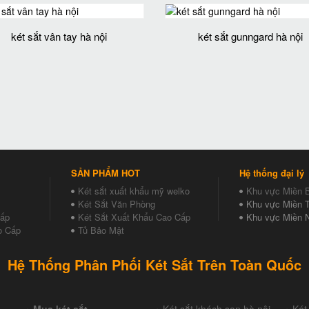
két sắt vân tay hà nội
két sắt gunngard hà nội
SẢN PHẨM HOT
Hệ thống đại lý
Két sắt xuất khẩu mỹ welko
Khu vực Miền 
Két Sắt Văn Phòng
Khu vực Miền T
Cấp
Két Sắt Xuất Khẩu Cao Cấp
Khu vực Miền 
o Cấp
Tủ Bảo Mật
Hệ Thống Phân Phối Két Sắt Trên Toàn Quốc