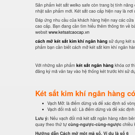
Sản phẩm két sắt welko safe còn trang bị tính năng 
nhật sản phẩm mới. Két sắt cao cấp hiện nay là nơi 
Đáp ứng nhu cầu của khách hàng hiện nay các cửa h
cao cấp. Bạn đang cần tìm hiểu thêm thông tin về b
websit
www.ketsatcaocap.vn
cách mở két sắt kim khí ngân hàng
sử dụng két s
phẩm bạn cần biết cách mở két sắt kim khí ngân hàn
Với những sản phẩm
két sắt ngân hàng
khóa cơ th
đăng ký mã vân tay vào hệ thống két trước khi sử d
Két sắt kim khí ngân hàng có
Vạch Mở: là điểm dừng và để xác định số vòn
Vạch đổi mã số: Là điểm dừng và để xác định 
Lưu ý:
Nếu vạch đổi mã két sắt ngân hàng nằm bên t
quay theo thứ tự
cùng-ngược-cùng-ngược
chiều 
Hướng dẫn Cách mở một mã số. Ví dụ là số 6