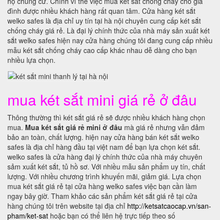
hộ chung cư. Chính vì thế việc mua két sắt chống cháy cho gia
đình được nhiều khách hàng rất quan tâm. Cửa hàng két sắt
welko safes là địa chỉ uy tín tại hà nội chuyên cung cấp két sắt
chống cháy giá rẻ. Là đại lý chính thức của nhà máy sản xuất két
sắt welko safes hiện nay cửa hàng chúng tôi đang cung cấp nhiều
mẫu két sắt chống cháy cao cấp khác nhau dễ dàng cho bạn
nhiều lựa chọn.
mua két sắt mini giá rẻ ở đâu
Thông thường thì két sắt giá rẻ sẽ được nhiều khách hàng chọn
mua.
Mua két sắt giá rẻ mini ở đâu
mà giá rẻ nhưng vẫn đảm
bảo an toàn, chất lượng. hiện nay cửa hàng bán két sắt welko
safes là địa chỉ hàng đầu tại việt nam để bạn lựa chọn két sắt.
welko safes là cửa hàng đại lý chính thức của nhà máy chuyên
sảm xuất két sắt, tủ hồ sơ. Với nhiều mẫu sản phẩm uy tín, chất
lượng. Với nhiều chương trình khuyến mãi, giảm giá. Lựa chọn
mua két sắt giá rẻ tại cửa hàng welko safes việc bạn cần làm
ngay bây giờ. Tham khảo các sản phẩm két sắt giá rẻ tại cửa
hàng chúng tôi trên website tại địa chỉ
http://ketsatcaocap.vn/san-
pham/ket-sat
hoặc bạn có thể liên hệ trực tiếp theo số