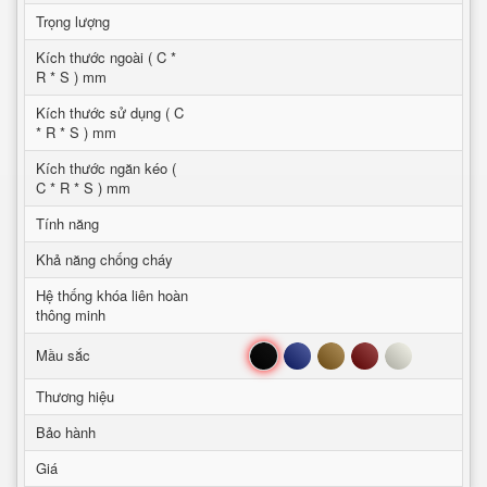
Trọng lượng
Kích thước ngoài ( C *
R * S ) mm
Kích thước sử dụng ( C
* R * S ) mm
Kích thước ngăn kéo (
C * R * S ) mm
Tính năng
Khả năng chống cháy
Hệ thống khóa liên hoàn
thông minh
Đen
Xanh
Nâu
Đỏ
Trắng
Mầu sắc
Thương hiệu
Bảo hành
Giá