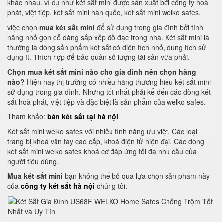
khác nhau. ví dụ như két sắt mini được sản xuất bởi công ty hoà
phát, việt tiệp, két sắt mini hàn quốc, két sắt mini welko safes.
việc chọn
mua két sắt mini
để sử dụng trong gia đình bởi tính
năng nhỏ gọn dễ dàng sắp xếp đồ đạc trong nhà. Két sắt mini là
thường là dòng sản phẩm két sắt có diện tích nhỏ, dung tích sử
dụng ít. Thích hợp để bảo quản số lượng tài sản vừa phải.
Chọn mua két sắt mini nào cho gia đình nên chọn hãng
nào?
Hiện nay thị trường có nhiều hãng thương hiệu két sắt mini
sử dụng trong gia đình. Nhưng tốt nhất phải kể đến các dòng két
sắt hoà phát, việt tiệp và đặc biệt là sản phẩm của welko safes.
Tham khảo:
bán két sắt tại hà nội
Két sắt mini welko safes với nhiều tính năng ưu việt. Các loại
trang bị khoá vân tay cao cấp, khoá điện tử hiện đại. Các dòng
két sắt mini welko safes khoá cơ đáp ứng tối đa nhu cầu của
người tiêu dùng.
Mua két sắt mini
bạn không thể bỏ qua lựa chọn sản phẩm này
của
công ty két sắt hà nội
chúng tôi.