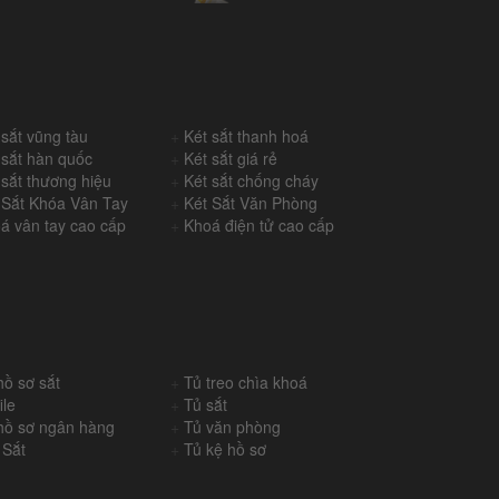
 sắt vũng tàu
+
Két sắt thanh hoá
 sắt hàn quốc
+
Két sắt giá rẻ
 sắt thương hiệu
+
Két sắt chống cháy
 Sắt Khóa Vân Tay
+
Két Sắt Văn Phòng
á vân tay cao cấp
+
Khoá điện tử cao cấp
hồ sơ sắt
+
Tủ treo chìa khoá
ile
+
Tủ sắt
hồ sơ ngân hàng
+
Tủ văn phòng
 Sắt
+
Tủ kệ hồ sơ