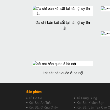
địa chỉ bán két sắt tại hà nội uy tín
nhất
két sắt hàn quốc ở hà nội
Sản phẩm
Tủ Hồ Sơ
Tủ Đựng Súng
Két Sắt An Toàn
Két Sắt Khách Sạn
Két Sắt Chống Cháy
Két Sắt Vân Tay Cao 