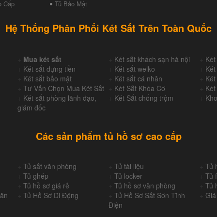
o Cấp
Tủ Bảo Mật
Hệ Thống Phân Phối Két Sắt Trên Toàn Quốc
+
Mua két sắt
+
Két sắt khách sạn hà nội
+
Két
+
Két sắt đựng tiền
+
Két sắt welko
+
Két
+
Két sắt bảo mật
+
Két sắt cá nhân
+
Két
+
Tư Vấn Chọn Mua Két Sắt
+
Két Sắt Khóa Cơ
+
Két
+
Két sắt phòng lãnh đạo,
+
Két Sắt chống trộm
+
Kho
giám đốc
Các sản phẩm tủ hồ sơ cao cấp
+
Tủ sắt văn phòng
+
Tủ tài liệu
+
Tủ 
+
Tủ ghép
+
Tủ locker
+
Tủ f
+
Tủ hồ sơ giá rẻ
+
Tủ hồ sơ văn phòng
+
Tủ 
Văn
+
Tủ Hồ Sơ Di Động
+
Tủ Hồ Sơ Sắt Sơn Tĩnh
+
Giá
Điện