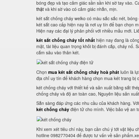
bóng đẹp và tạo cảm giác sần sần khi sờ tay vào. 
thật
và khi sờ vào có cảm giác nhẵn, mịn.
két sắt chống cháy welko có màu sắc sắc nét, bóng 
két sắt cao cấp hiện nay là nơi uy tín để bạn chọn 
Hiện nay các đại lý phân phối với nhiều mẫu mới. L
két sắt chống cháy tốt nhất
hiện nay đang là công
mặt, tài liệu quan trọng khỏi bị đánh cắp, cháy nổ.
cắm sâu vào thân két.
Chọn
mua két sắt chống cháy hoà phát
luôn là l
địa chỉ uy tín để khách hàng chọn mua két trang bị 
két chống cháy với thiết kế và sản xuất bằng sắt th
chống cháy và độ an toàn cao, Nguyên liệu sản xuấ
Sẵn sàng đáp ứng các nhu cầu của khách hàng. Với n
két chống cháy
điện tử cho mình. Việc bảo vệ an to
Khi xem xét tiêu chí này, bạn cần chú ý tới vật liệu
hotline 0982770404 để được tư vấn về sản phẩm.xe