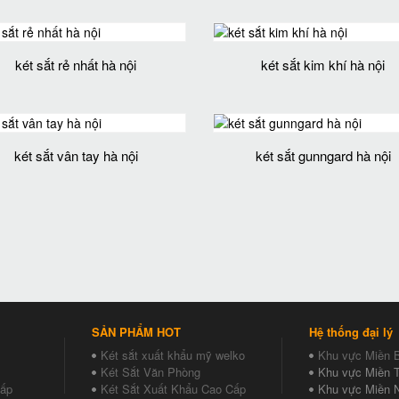
két sắt rẻ nhất hà nội
két sắt kim khí hà nội
két sắt vân tay hà nội
két sắt gunngard hà nội
SẢN PHẨM HOT
Hệ thống đại lý
Két sắt xuất khẩu mỹ welko
Khu vực Miền 
Két Sắt Văn Phòng
Khu vực Miền T
Cấp
Két Sắt Xuất Khẩu Cao Cấp
Khu vực Miền 