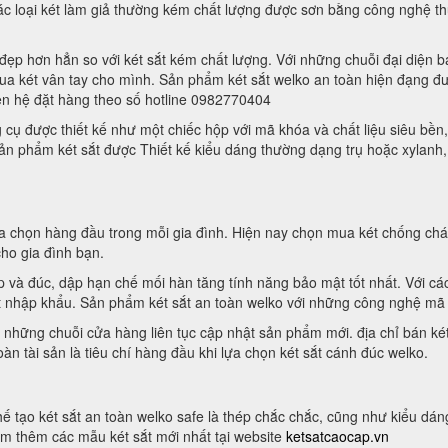
Các loại két làm giả thường kém chất lượng được sơn bằng công nghệ 
đẹp hơn hẳn so với két sắt kém chất lượng. Với những chuỗi đại diện b
mua két vân tay cho mình. Sản phẩm két sắt welko an toàn hiện đạng đư
iên hệ đặt hàng theo số hotline 0982770404
 cụ được thiết kế như một chiếc hộp với mã khóa và chất liệu siêu bền,
 Sản phẩm két sắt được Thiết kế kiểu dáng thường dạng trụ hoặc xylanh
ựa chọn hàng đầu trong mỗi gia đình. Hiện nay chọn mua két chống cháy 
cho gia đình bạn.
ép và đúc, dập hạn chế mối hàn tăng tính năng bảo mật tốt nhất. Với c
t nhập khẩu. Sản phẩm két sắt an toàn welko với những công nghệ mã k
hững chuỗi cửa hàng liên tục cập nhật sản phẩm mới. địa chỉ bán két 
àn tài sản là tiêu chí hàng đầu khi lựa chọn két sắt cánh đúc welko.
 chế tạo két sắt an toàn welko safe là thép chắc chắc, cũng như kiểu dá
m thêm các mẫu két sắt mới nhất tại website
ketsatcaocap.vn