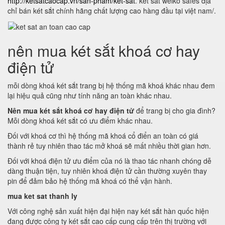
http://ketsatcaocap.vn/san-pham/ket-sat
. két sắt welko safes địa
chỉ bán két sắt chính hãng chất lượng cao hàng đầu tại việt nam/.
nên mua két sắt khoá cơ hay
điện tử
mỗi dòng khoá két sắt trang bị hệ thống mã khoá khác nhau đem
lại hiệu quả cũng như tính năng an toàn khác nhau.
Nên mua két sắt khoá cơ hay điện tử
để trang bị cho gia đình?
Mỗi dòng khoá két sắt có ưu điểm khác nhau.
Đối với khoá cơ thì hệ thống mã khoá cổ điển an toàn có giá
thành rẻ tuy nhiên thao tác mở khoá sẽ mất nhiều thời gian hơn.
Đối với khoá điện tử ưu điểm của nó là thao tác nhanh chóng dễ
dàng thuận tiện, tuy nhiên khoá điện tử cần thường xuyên thay
pin để đảm bảo hệ thống mã khoá có thể vận hành.
mua ket sat thanh ly
Với công nghệ sản xuất hiện đại hiện nay két sắt hàn quốc hiện
đang được công ty két sắt cao cấp cung cấp trên thị trường với