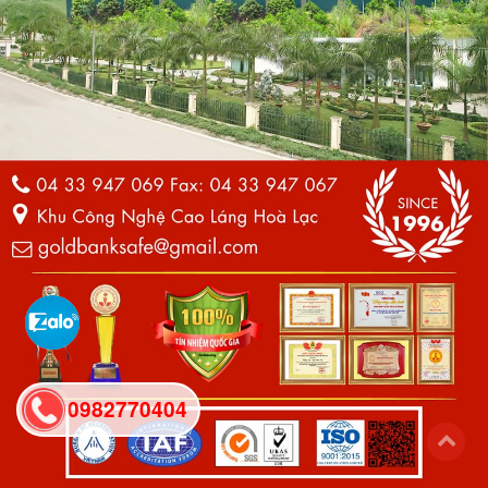
0982770404
back