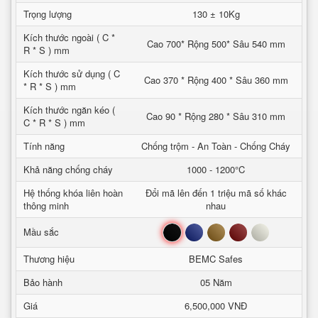
Trọng lượng
130 ± 10Kg
Kích thước ngoài ( C *
Cao 700* Rộng 500* Sâu 540 mm
R * S ) mm
Kích thước sử dụng ( C
Cao 370 * Rộng 400 * Sâu 360 mm
* R * S ) mm
Kích thước ngăn kéo (
Cao 90 * Rộng 280 * Sâu 310 mm
C * R * S ) mm
Tính năng
Chống trộm - An Toàn - Chống Cháy
Khả năng chống cháy
1000 - 1200°C
Hệ thống khóa liên hoàn
Đổi mã lên đến 1 triệu mã số khác
thông minh
nhau
Đen
Xanh
Nâu
Đỏ
Trắng
Mầu sắc
Thương hiệu
BEMC Safes
Bảo hành
05 Năm
Giá
6,500,000 VNĐ