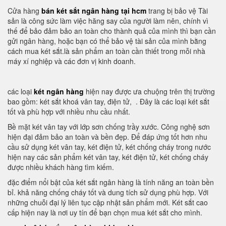
Cửa hàng
bán két sắt ngân hàng tại hcm
trang bị bảo vệ Tài
sản là công sức làm việc hăng say của người làm nên, chính vì
thế để bảo đảm bảo an toàn cho thành quả của mình thì bạn cần
gửi ngân hàng, hoặc bạn có thể bảo vệ tài sản của mình bằng
cách mua két sắt.là sản phẩm an toàn cần thiết trong mỗi nhà
máy xí nghiệp và các đơn vị kinh doanh.
các loại
két ngân hàng
hiện nay được ưa chuộng trên thị trường
bao gồm: két sắt khoá vân tay, điện tử, . Đây là các loại két sắt
tốt và phù hợp với nhiều nhu cầu nhất.
Bề mặt két vân tay với lớp sơn chống trầy xước. Công nghệ sơn
hiện đại đảm bảo an toàn và bền đẹp. Để đáp ứng tốt hơn nhu
cầu sử dụng két vân tay, két điện tử, két chống cháy trong nước
hiện nay các sản phẩm két vân tay, két điện tử, két chống cháy
được nhiều khách hàng tìm kiếm.
đặc điểm nổi bật của két sắt ngân hàng là tính năng an toàn bền
bỉ. khả năng chống cháy tốt và dung tích sử dụng phù hợp. Với
những chuỗi đại lý liên tục cập nhật sản phẩm mới. Két sắt cao
cấp hiện nay là nơi uy tín để bạn chọn mua két sắt cho mình.