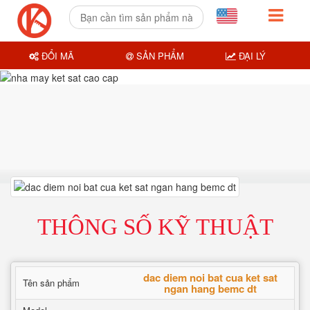
ĐỔI MÃ
SẢN PHẨM
ĐẠI LÝ
THÔNG SỐ KỸ THUẬT
dac diem noi bat cua ket sat
Tên sản phẩm
ngan hang bemc dt