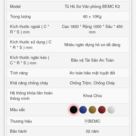
Model
Tủ Hồ Sơ Văn phòng BEMC K2
Trọng lượng
60 ± 10Kg
Kích thước ngoài ( C *
Cao 1830 * Rộng 1000 * Sâu * 450
R * S ) mm
mm
Kích thước sử dụng ( C
Nhiều ngăn đựng hồ sơ dễ dàng
* R * S ) mm
Kích thước ngăn kéo (
Bảo vệ Tài Sản An Toàn
C * R * S ) mm
Tính năng
An toàn bảo mật tuyệt đối
Khả năng chống cháy
Chống Trộm, Chống Cháy
Hệ thống khóa liên hoàn
Khoá Chìa
thông minh
Đen
Xanh
Nâu
Đỏ
Trắng
Mầu sắc
Thương hiệu
BEMC
Bảo hành
02 năm