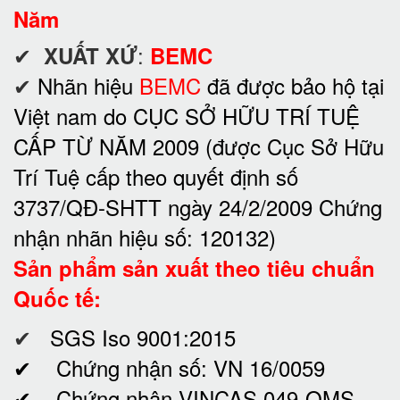
Năm
✔
:
XUẤT XỨ
BEMC
✔
Nhãn hiệu
BEMC
đã được bảo hộ tại
Việt nam do CỤC SỞ HỮU TRÍ TUỆ
CẤP TỪ NĂM 2009 (được Cục Sở Hữu
Trí Tuệ cấp theo quyết định số
3737/QĐ-SHTT ngày 24/2/2009 Chứng
nhận nhãn hiệu số: 120132)
Sản phẩm sản xuất theo tiêu chuẩn
Quốc tế:
✔
SGS Iso 9001:2015
✔ Chứng nhận số: VN 16/0059
✔ Chứng nhận VINCAS 049-QMS