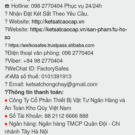
☎️ Hotline: 098 2770404 Phục vụ 24/24h
?
Nhận Đặt Két Sắt Theo Yêu Cầu.
? Website:
http://ketsatcaocap.vn
?Website:
https://ketsatcaocap.vn/san-pham/tu-ho-
so
?
https://welkosafes.trustpass.alibaba.com
?Điện thoại văn phòng: 098 2770404
?Viber: +84 98 2770404
?WeChat ID: FactorySafes
✍️Mã số thuế: 0101391913
? Email:
ketsatchongchay@gmail.com
?Thông tin thanh toán:
♦️
Công Ty Cổ Phần Thiết Bị Vật Tư Ngân Hàng và
An Toàn Kho Qũy Việt Nam
♦️
Số Tài Khoản: 88 2112 6666 888
♦️
Ngân hàng: Ngân hàng TMCP Quân Đội - Chi
nhánh Tây Hà Nội