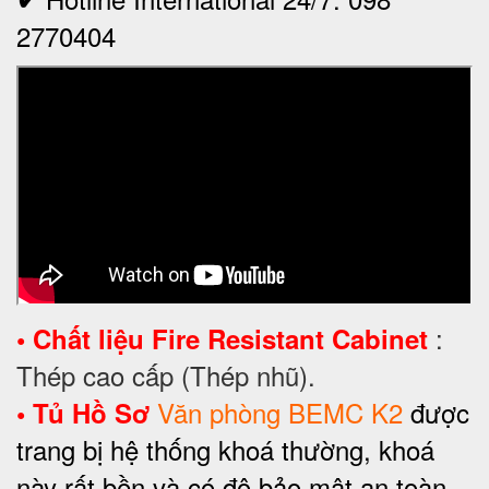
2770404
:
•
Chất liệu
Fire Resistant Cabinet
Thép cao cấp (Thép nhũ).
Văn phòng BEMC K2
được
•
Tủ Hồ Sơ
trang bị hệ thống khoá thường, khoá
này rất bền và có độ bảo mật an toàn