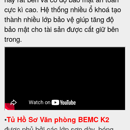
cực kì cao. Hệ thống nhiều ổ khoá tạo
thành nhiều lớp bảo vệ giúp tăng độ
bảo mật cho tài sản được cất giữ bên
trong.
•
T
ủ Hồ Sơ
Văn phòng BEMC K2
được phủ bởi các lớp sơn dày, bóng,