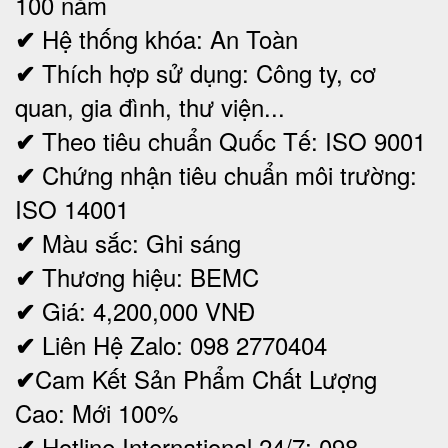
100 năm
Hệ thống khóa: An Toàn
✔
Thích hợp sử dụng: Công ty, cơ
✔
quan, gia đình, thư viện...
Theo tiêu chuẩn Quốc Tế: ISO 9001
✔
Chứng nhận tiêu chuẩn môi trường:
✔
ISO 14001
Màu sắc: Ghi sáng
✔
Thương hiệu: BEMC
✔
Giá: 4,200,000
VNĐ
✔
Liên Hệ Zalo: 098 2770404
✔
Cam Kết Sản Phẩm Chất Lượng
✔
Cao: Mới 100%
Hotline International 24/7: 098
✔