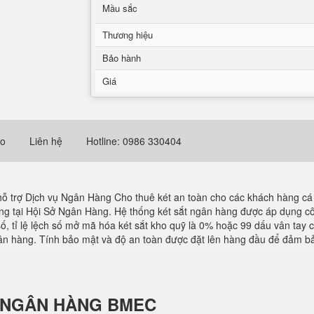
Mầu sắc
Thương hiệu
Bảo hành
Giá
eo
Liên hệ
Hotline: 0986 330404
ỗ trợ Dịch vụ Ngân Hàng Cho thuê két an toàn cho các khách hàng c
 trọng tại Hội Sở Ngân Hàng.​ Hệ thống két sắt ngân hàng được áp dụn
ố, tỉ lệ lệch số mở mã hóa két sắt kho quỹ là 0% hoặc 99 dấu vân tay c
 hàng. Tính bảo mật và độ an toàn được đặt lên hàng đầu để đảm bảo lư
SẮT NGÂN HÀNG BMEC