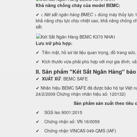
Khả năng chống cháy của model BEMC:
✔ <
Két sắt ngân hàng BMEC
> dùng máy thủy lự
khả năng chịu lực chịu nhiệt cao, khả năng chống ch
sắt.
Lưu trữ phù hợp:
✔ Tiền mặt, hồ sơ tài liệu quan trọng, đồ trang sức, 
✔ Kích thước vừa phải phù hợp với mọi gia đình, v
II. Sản phẩm "Két Sắt Ngân Hàng" bả
✔
XUẤT XỨ
: BEMC SAFE
✔ Nhãn hiệu BEMC SAFE đã được bảo hộ tại Việ
24/2/2009 Chứng nhận nhãn hiệu số: 120132)
Sản phẩm sản xuất theo tiêu chuẩ
✔ SGS Iso 9001:2015
✔ Chứng nhận số: VN 16/0059
✔ Chứng nhận VINCAS 049-QMS (IAF)