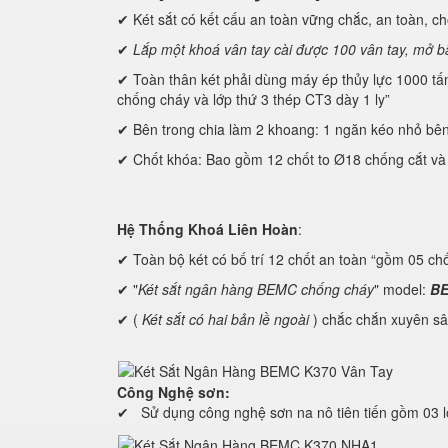
✔ Két sắt có kết cấu an toàn vững chắc, an toàn, chô
✔
Lắp một khoá vân tay cài được 100 vân tay, mở b
✔ Toàn thân két phải dùng máy ép thủy lực 1000 tấn đ
chống cháy và lớp thứ 3 thép CT3 dày 1 ly”
✔ Bên trong chia làm 2 khoang: 1 ngăn kéo nhỏ bên tr
✔ Chốt khóa: Bao gồm 12 chốt to Ø18 chống cắt và 
Hệ Thống Khoá Liên Hoàn
:
✔ Toàn bộ két có bố trí 12 chốt an toàn “gồm 05 ch
✔ "
Két sắt ngân hàng BEMC chống cháy
" model:
BE
✔ (
Két sắt có hai bản lề ngoài
) chắc chắn xuyên sâ
Công Nghệ sơn:
✔ Sử dụng công nghệ sơn na nô tiên tiến gồm 03 