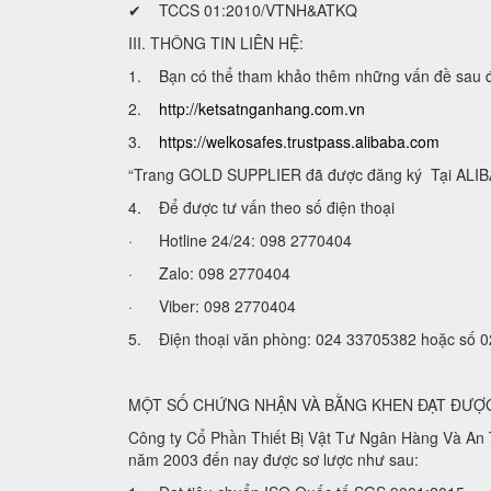
✔ TCCS 01:2010/VTNH&ATKQ
III. THÔNG TIN LIÊN HỆ:
1. Bạn có thể tham khảo thêm những vấn đề sau để lự
2.
http://ketsatnganhang.com.vn
3.
https://welkosafes.trustpass.alibaba.com
“Trang GOLD SUPPLIER đã được đăng ký Tại ALIBA
4. Để được tư vấn theo số điện thoại
· Hotline 24/24: 098 2770404
· Zalo: 098 2770404
· Viber: 098 2770404
5. Điện thoại văn phòng: 024 33705382 hoặc số
MỘT SỐ CHỨNG NHẬN VÀ BẰNG KHEN ĐẠT ĐƯỢ
Công ty Cổ Phần Thiết Bị Vật Tư Ngân Hàng Và An T
năm 2003 đến nay được sơ lược như sau: