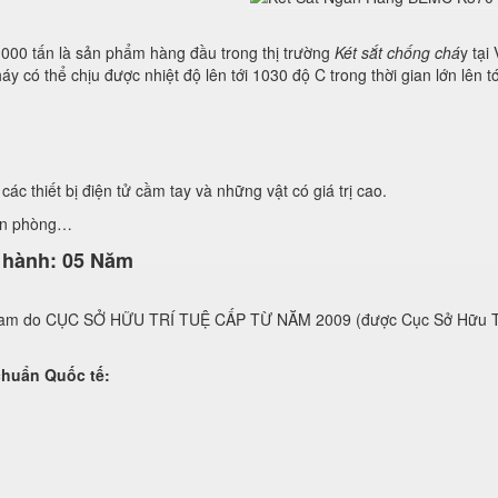
c 1000 tấn là sản phẩm hàng đầu trong thị trường
Két sắt chống chá
y tại
áy có thể chịu được nhiệt độ lên tới 1030 độ C trong thời gian lớn lên
các thiết bị điện tử cầm tay và những vật có giá trị cao.
ăn phòng…
o hành: 05 Năm
t nam do CỤC SỞ HỮU TRÍ TUỆ CẤP TỪ NĂM 2009 (được Cục Sở Hữu
n Quốc tế: