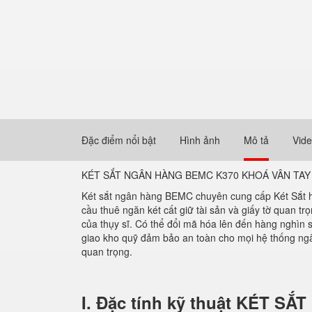
Đặc điểm nổi bật
Hình ảnh
Mô tả
Vid
KÉT SẮT NGÂN HÀNG BEMC K370 KHOÁ VÂN TAY
Két sắt ngân hàng BEMC chuyên cung cấp Két Sắt h
cầu thuê ngăn két cất giữ tài sản và giấy tờ quan
của thụy sĩ. Có thể đổi mã hóa lên đến hàng nghìn s
giao kho quỹ đảm bảo an toàn cho mọi hệ thống ngân
quan trọng.
I. Đặc tính kỹ thuật KÉT 