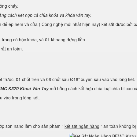
́ng cháy.
ằng cách kết hợp cả chìa khóa và khóa vân tay.
ể ép hèm và cửa ( Công nghệ mới nhất hiện nay) két sắt được bởi ba l
ong có hộc khóa, và 01 khoang đựng tiền
rất an toàn.
ốt trước, 01 chốt trên và 06 chốt sau Ø18” xuyên sau vào vào lòng két.
MC K370 Khoá Vân Tay
mở bằng cách kết hợp chìa loại chìa bi cao câ
u vào trong lòng két.
lớp sơn nano làm cho sản phẩm "
két sắt ngân hàng
" an toàn không bị 