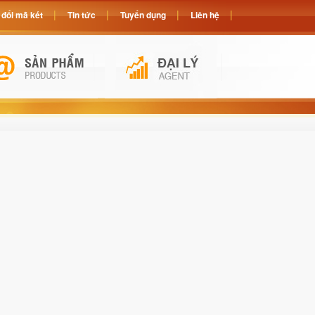
đổi mã két
Tin tức
Tuyển dụng
Liên hệ