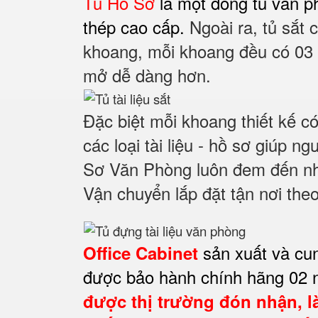
Tủ Hồ Sơ
là một dòng tủ văn p
thép cao cấp.
Ngoài ra, tủ sắt
khoang, m
ỗi khoang đều có 03 
mở dễ dàng hơn.
Đặc biệt mỗi khoang thiết kế c
các loại tài liệu - hồ sơ giúp 
Sơ Văn Phòng luôn đem đến nhữ
Vận chuyển lắp đặt tận nơi the
sản xuất và cu
Office Cabinet
được bảo hành chính hãng 02 
được thị trường đón nhận, l