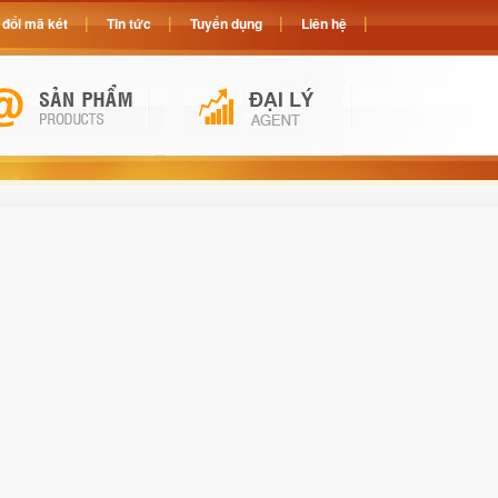
đổi mã két
Tin tức
Tuyển dụng
Liên hệ