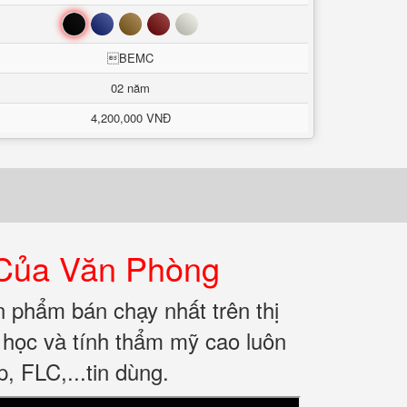
Đen
Xanh
Nâu
Đỏ
Trắng
BEMC
02 năm
4,200,000 VNĐ
Của Văn Phòng
 phẩm bán chạy nhất trên thị
a học và tính thẩm mỹ cao luôn
, FLC,...tin dùng.