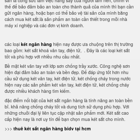
sản là công sức làm việc hăng say của người làm nên, chính vì
thế để bảo đảm bảo an toàn cho thành quả của mình thì bạn cần
gửi ngân hàng, hoặc bạn có thể bảo vệ tài sản của mình bằng
cách mua két sắt.là sản phẩm an toàn cần thiết trong mỗi nhà
máy xí nghiệp và các đơn vị kinh doanh.
các loại
két ngân hàng
hiện nay được ưa chuộng trên thị trường
bao gồm: két sắt khoá vân tay, điện tử, . Đây là các loại két sắt
tốt và phù hợp với nhiều nhu cầu nhất.
Bề mặt két vân tay với lớp sơn chống trầy xước. Công nghệ sơn
hiện đại đảm bảo an toàn và bền đẹp. Để đáp ứng tốt hơn nhu
cầu sử dụng két vân tay, két điện tử, két chống cháy trong nước
hiện nay các sản phẩm két vân tay, két điện tử, két chống cháy
được nhiều khách hàng tìm kiếm.
đặc điểm nổi bật của két sắt ngân hàng là tính năng an toàn bền
bỉ. khả năng chống cháy tốt và dung tích sử dụng phù hợp. Với
những chuỗi đại lý liên tục cập nhật sản phẩm mới. Két sắt cao
cấp hiện nay là nơi uy tín để bạn chọn mua két sắt cho mình.
>>>
thuê két sắt ngân hàng bidv tại hcm