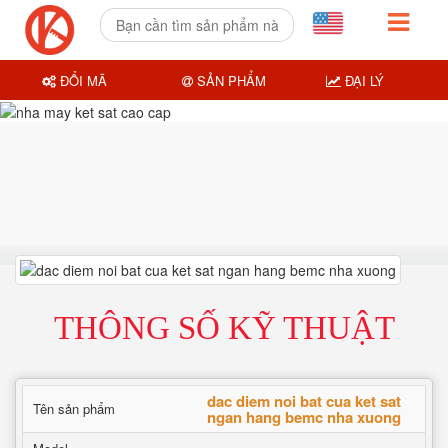
ĐỔI MÃ
SẢN PHẨM
ĐẠI LÝ
THÔNG SỐ KỸ THUẬT
dac diem noi bat cua ket sat
Tên sản phẩm
ngan hang bemc nha xuong